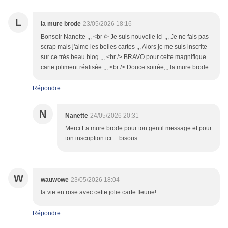
L
la mure brode
23/05/2026 18:16
Bonsoir Nanette ,,, <br /> Je suis nouvelle ici ,,, Je ne fais pas
scrap mais j'aime les belles cartes ,,, Alors je me suis inscrite
sur ce très beau blog ,,, <br /> BRAVO pour cette magnifique
carte joliment réalisée ,,, <br /> Douce soirée,,, la mure brode
Répondre
N
Nanette
24/05/2026 20:31
Merci La mure brode pour ton gentil message et pour
ton inscription ici ... bisous
W
wauwowe
23/05/2026 18:04
la vie en rose avec cette jolie carte fleurie!
Répondre