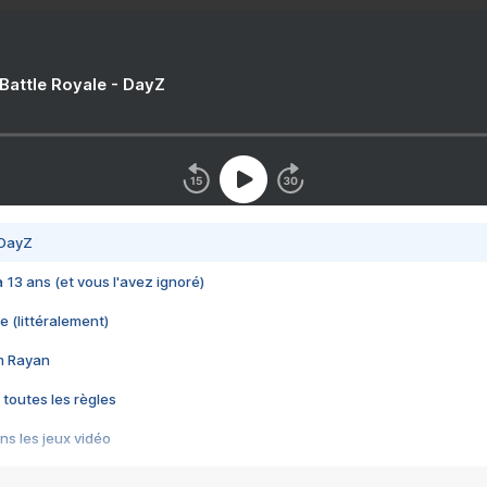
 Battle Royale - DayZ
 DayZ
 a 13 ans (et vous l'avez ignoré)
e (littéralement)
im Rayan
 toutes les règles
s les jeux vidéo
us choquant de Rockstar ? - Le scandale BULLY