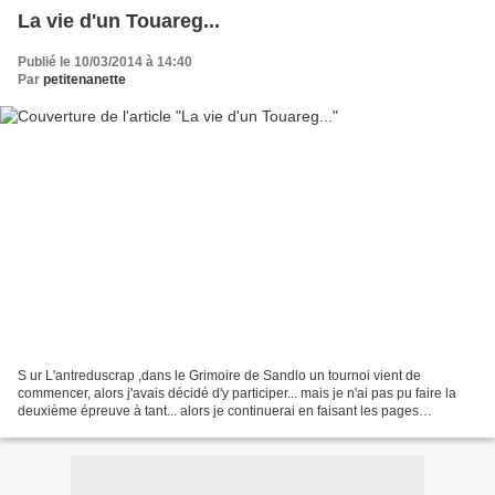
La vie d'un Touareg...
Publié le 10/03/2014 à 14:40
Par
petitenanette
S ur L'antreduscrap ,dans le Grimoire de Sandlo un tournoi vient de
commencer, alors j'avais décidé d'y participer... mais je n'ai pas pu faire la
deuxième épreuve à tant... alors je continuerai en faisant les pages
certainement en décalée et juste pour...