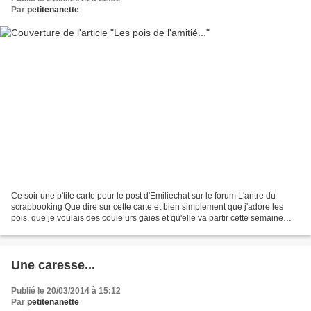
Par
petitenanette
Ce soir une p'tite carte pour le post d'Emiliechat sur le forum L'antre du
scrapbooking Que dire sur cette carte et bien simplement que j'adore les
pois, que je voulais des coule urs gaies et qu'elle va partir cette semaine
chez une amie scrapeuse. Chez...
Une caresse...
Publié le 20/03/2014 à 15:12
Par
petitenanette