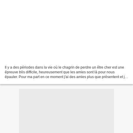
Il y a des périodes dans la vie où le chagrin de perdre un être cher est une
épreuve très difficile, heureusement que les amies sont là pour nous
épauler. Pour ma part en ce moment j'ai des amies plus que présentent et je
les en remercie vivement. Cet...