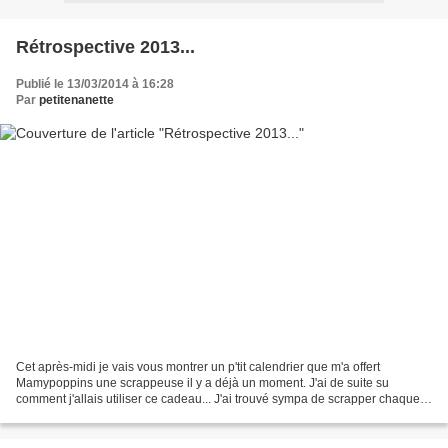
Rétrospective 2013...
Publié le 13/03/2014 à 16:28
Par
petitenanette
Cet après-midi je vais vous montrer un p'tit calendrier que m'a offert
Mamypoppins une scrappeuse il y a déjà un moment. J'ai de suite su
comment j'allais utiliser ce cadeau... J'ai trouvé sympa de scrapper chaque
mois un événement qui c'était passé dans...