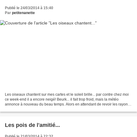
Publié le 24/03/2014 à 15:40
Par
petitenanette
Les oiseaux chantent sur mes cartes et le soleil brille... par contre chez moi
ce week-end il a encore neigé! Beurk... il fait trop froid, mais la météo
annonce à nouveau du beau temps. Alors en attendant de revoir les rayons
du soleil, je vous montre...
Les pois de l'amitié...
Publié le 21/03/2014 à 22:32