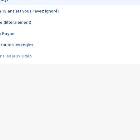
 a 13 ans (et vous l'avez ignoré)
e (littéralement)
im Rayan
 toutes les règles
s les jeux vidéo
us choquant de Rockstar ? - Le scandale BULLY
e plus moche de Steam
du RÊVE tourne au CAUCHEMAR
pendant 8 heures
it… à tort
umiliés par un jeu vidéo
ire - Final Fantasy 8