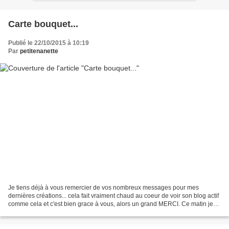
Carte bouquet...
Publié le 22/10/2015 à 10:19
Par
petitenanette
Je tiens déjà à vous remercier de vos nombreux messages pour mes
dernières créations... cela fait vraiment chaud au coeur de voir son blog actif
comme cela et c'est bien grace à vous, alors un grand MERCI. Ce matin je
peux vous montrer la carte déposée...