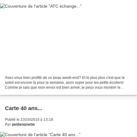
Avez-vous bien profité de ce beau week-end? Et le plus plus c'est que le
soleil est encore là pour la semaine, alors super pour les petits écoliers!
Comme je sais que mon envoi est bien arrivé, je peux vous montrer le
deuxième ATC que Dominique a reçue...
Carte 40 ans...
Publié le 23/10/2015 à 13:18
Par
petitenanette