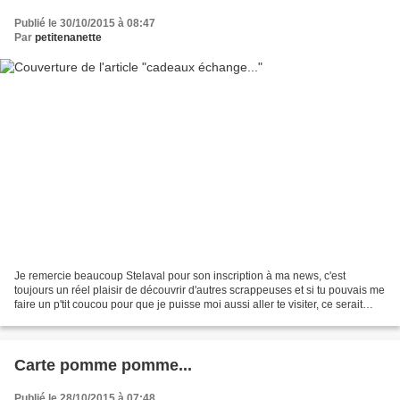
Publié le 30/10/2015 à 08:47
Par
petitenanette
Je remercie beaucoup Stelaval pour son inscription à ma news, c'est
toujours un réel plaisir de découvrir d'autres scrappeuses et si tu pouvais me
faire un p'tit coucou pour que je puisse moi aussi aller te visiter, ce serait
cool. Aujourd'hui je vais...
Carte pomme pomme...
Publié le 28/10/2015 à 07:48