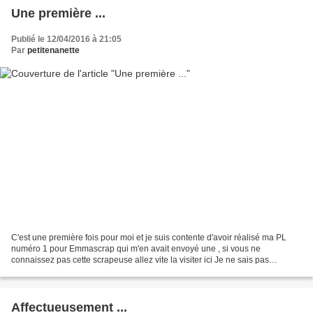
Une première ...
Publié le 12/04/2016 à 21:05
Par
petitenanette
C'est une première fois pour moi et je suis contente d'avoir réalisé ma PL
numéro 1 pour Emmascrap qui m'en avait envoyé une , si vous ne
connaissez pas cette scrapeuse allez vite la visiter ici Je ne sais pas
comment vous allez la trouver mais moi je...
Affectueusement ...