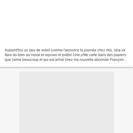
Aujourd'hui un peu de soleil comme l'annonce la journée chez moi, cela va
faire du bien au moral et reposer le poêle! Une p'tite carte dans des papiers
que j'aime beaucoup et qui est arrivé chez ma nouvelle abonnée Françoise.
N'oubliez pas d'aller souhaiter...