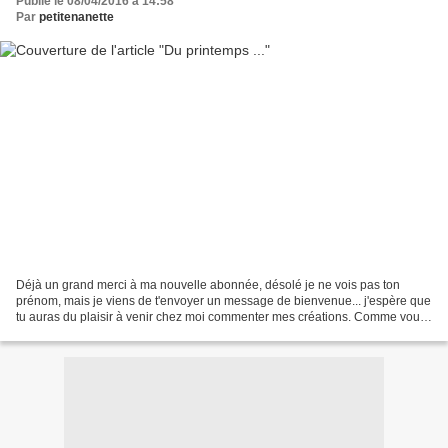
Publié le 08/04/2016 à 14:58
Par
petitenanette
Déjà un grand merci à ma nouvelle abonnée, désolé je ne vois pas ton
prénom, mais je viens de t'envoyer un message de bienvenue... j'espère que
tu auras du plaisir à venir chez moi commenter mes créations. Comme vous
le découvrez aujourd'hui ma nouvelle...