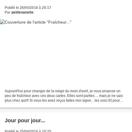
Publié le 26/04/2016 à 20:17
Par
petitenanette
Aujourd'hui pour changer de la neige du mois d'avril, je vous propose un
peu de fraîcheur avec ces deux cartes. Elles sont parties ... mais je ne sais
plus chez qui!!! Si vous les avez reçus faites moi signe... les voici Et pour
changer la déco de mon...
Jour pour jour...
Publié le 25/04/2016 à 10:25