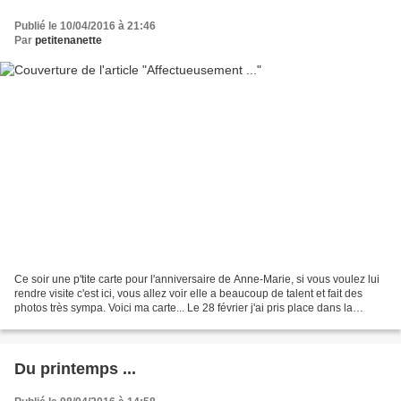
Publié le 10/04/2016 à 21:46
Par
petitenanette
Ce soir une p'tite carte pour l'anniversaire de Anne-Marie, si vous voulez lui
rendre visite c'est ici, vous allez voir elle a beaucoup de talent et fait des
photos très sympa. Voici ma carte... Le 28 février j'ai pris place dans la
calèche de Catherinebm...
Du printemps ...