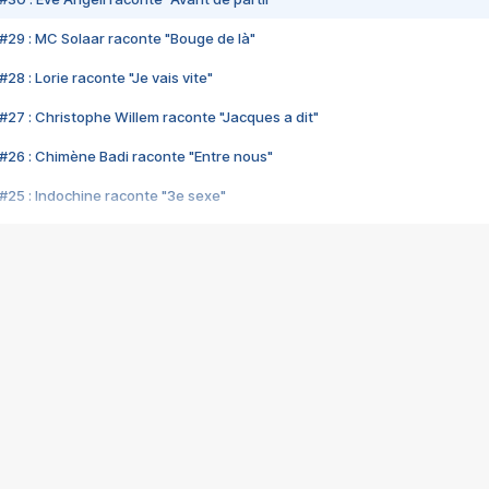
#29 : MC Solaar raconte "Bouge de là"
28 : Lorie raconte "Je vais vite"
#27 : Christophe Willem raconte "Jacques a dit"
#26 : Chimène Badi raconte "Entre nous"
#25 : Indochine raconte "3e sexe"
#24 : Zaho raconte "C'est chelou"
#23 : Patrick Bruel raconte "Au café des délices"
#22 : Kyo raconte "Le chemin"
#21 : Nolwenn Leroy raconte "Cassé"
#20 : Patrick Hernandez raconte "Born to be alive"
#19 : Lorie raconte "Près de moi"
#18 : Michael Jones raconte "A nos actes manqués" (avec Jean-Jacque