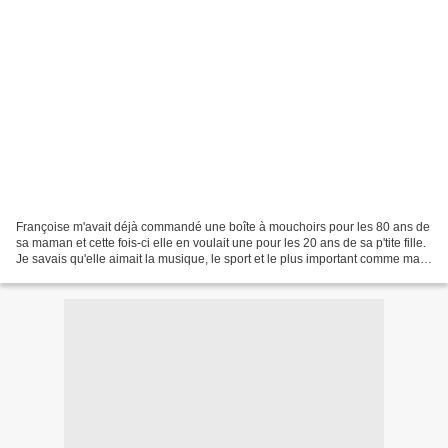
Françoise m'avait déjà commandé une boîte à mouchoirs pour les 80 ans de
sa maman et cette fois-ci elle en voulait une pour les 20 ans de sa p'tite fille.
Je savais qu'elle aimait la musique, le sport et le plus important comme ma
l'avait bien dit sa...