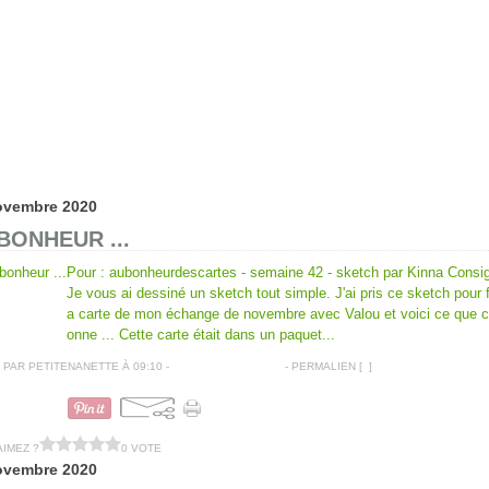
ovembre 2020
BONHEUR ...
Pour : aubonheurdescartes - semaine 42 - sketch par Kinna Consig
Je vous ai dessiné un sketch tout simple. J'ai pris ce sketch pour f
a carte de mon échange de novembre avec Valou et voici ce que c
onne ... Cette carte était dans un paquet...
PAR PETITENANETTE À 09:10 -
COMMENTAIRES [
…
]
- PERMALIEN [
#
]
CARTES AMITIÉS
AIMEZ ?
0 VOTE
ovembre 2020