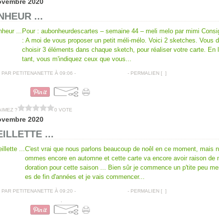
ovembre 2020
HEUR ...
Pour : aubonheurdescartes – semaine 44 – meli melo par mimi Cons
: A moi de vous proposer un petit méli-mélo. Voici 2 sketches. Vous 
choisir 3 éléments dans chaque sketch, pour réaliser votre carte. En 
tant, vous m'indiquez ceux que vous...
PAR PETITENANETTE À 09:06 -
COMMENTAIRES [
…
]
- PERMALIEN [
#
]
CARTES AMITIÉS
AIMEZ ?
0 VOTE
ovembre 2020
ILLETTE ...
C'est vrai que nous parlons beaucoup de noêl en ce moment, mais 
ommes encore en automne et cette carte va encore avoir raison de
doration pour cette saison ... Bien sûr je commence un p'tite peu me
es de fin d'années et je vais commencer...
PAR PETITENANETTE À 09:20 -
COMMENTAIRES [
…
]
- PERMALIEN [
#
]
CARTES ANNIVERSAIRES
,
AUTOMNE