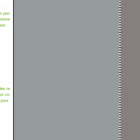
s pen
Publicité
entime
mes
des re
vez vo
 pour