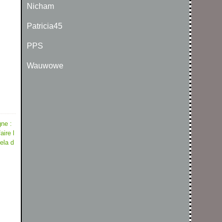
Nicham
Patricia45
PPS
Wauwowe
ne :
aire l
ela d