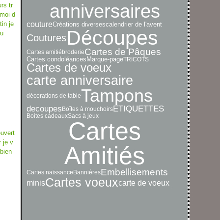
anniversaires
rs tr
 moi d
in je
couture
Créations diverses
calendrier de l'avent
Découpes
ou
Coutures
Cartes de Pâques
Cartes amitié
broderie
Cartes condoléances
Marque-page
TRICOTS
Cartes de voeux
carte anniversaire
Tampons
décorations de table
decoupes
ETIQUETTES
Boîtes à mouchoirs
Boites cadeaux
Sacs à jeux
Cartes
uvert
 je v
Amitiés
 bien
Embellisements
Cartes naissance
Bannières
Cartes voeux
minis
carte de voeux