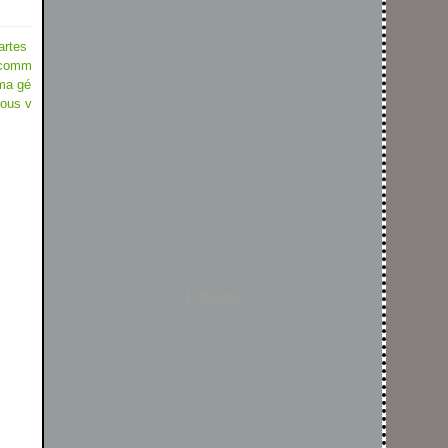
artes
 comm
 ma gé
vous v
Publicité