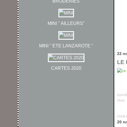
BRODERIES
MINI " AILLEURS"
MINI " ETE LANZAROTE "
22 n
LE 
CARTES 2020
POSTÉ 
TAGS:
VOUS 
20 n