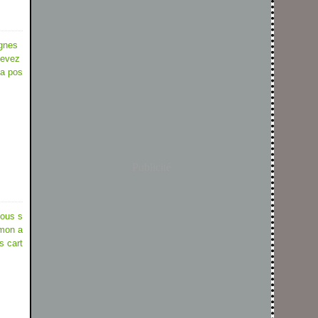
ignes
devez
la pos
Publicité
nous s
 mon a
s cart