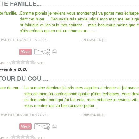
ITE FAMILLE...
Comme promis je reviens vous montrer qui va porter mes écharpe
dant cet hiver ... J'en avais très envie, alors mon mari me les a g
nt fabriqué et j'en suis très content ... mais beaucoup moins que 
p'tits-enfants qui en ont eu chacun un ......
PAR PETITENANETTE À 09:07 -
COMMENTAIRES [
…
]
- PERMALIEN [
#
]
CRÉATIONS DIVERSES
AIMEZ ?
0 VOTE
ovembre 2020
OUR DU COU ...
La semaine dernière j'ai pris mes aiguilles à tricoter et j'ai avec 
stes de laine j'ai confectionné quatre p'tites écharpes. Vous de
us demander pour qui j'ai fait cela, mais patience je reviens vite
vous montrer qui va bien pouvoir porter...
PAR PETITENANETTE À 22:07 -
COMMENTAIRES [
…
]
- PERMALIEN [
#
]
TRICOTS
AIMEZ ?
0 VOTE