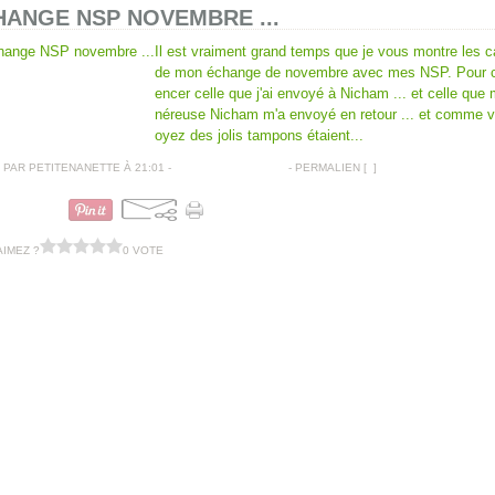
HANGE NSP NOVEMBRE ...
Il est vraiment grand temps que je vous montre les c
de mon échange de novembre avec mes NSP. Pour
encer celle que j'ai envoyé à Nicham ... et celle que
néreuse Nicham m'a envoyé en retour ... et comme 
oyez des jolis tampons étaient...
PAR PETITENANETTE À 21:01 -
COMMENTAIRES [
…
]
- PERMALIEN [
#
]
CARTES AMITIÉS
AIMEZ ?
0 VOTE