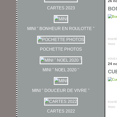
26 n
CARTES 2023
BON
MINI " BONHEUR EN ROULOTTE "
POSTÉ 
TAGS:
POCHETTE PHOTOS
VOUS 
24 n
MINI '' NOEL 2020 ''
CUE
MINI " DOUCEUR DE VIVRE "
POSTÉ 
TAGS:
CARTES 2022