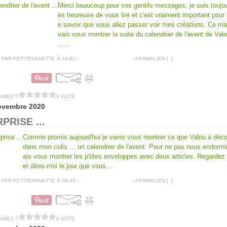
Merci beaucoup pour vos gentils messages, je suis toujou
ès heureuse de vous lire et c'est vraiment important pour
e savoir que vous allez passer voir mes créations. Ce mat
vais vous montrer la suite du calendrier de l'avent de Val
......
PAR PETITENANETTE À 10:02 -
COMMENTAIRES [
…
]
- PERMALIEN [
#
]
CALENDRIER DE L'AVENT
AIMEZ ?
0 VOTE
ovembre 2020
PRISE ...
Comme promis aujourd'hui je viens vous montrer ce que Valou à déco
dans mon colis ... un calendrier de l'avent. Pour ne pas nous endormir
ais vous montrer les p'tites enveloppes avec deux articles. Regardez
et dites-moi le jour que vous...
PAR PETITENANETTE À 08:45 -
COMMENTAIRES [
…
]
- PERMALIEN [
#
]
CALENDRIER DE L'AVENT
AIMEZ ?
0 VOTE