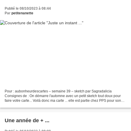
Publié le 08/10/2023 à 08:44
Par
petitenanette
Pour : aubonheurdescartes – semaine 39 – sketch par Sagradalicia
Consignes de : On démarre l'automne avec un petit sketch tout doux pour
faire votre carte... Voilà donc ma carte ... elle est partie chez PPS pour son
anniversaire ... J'espère que vous...
Une année de + ...