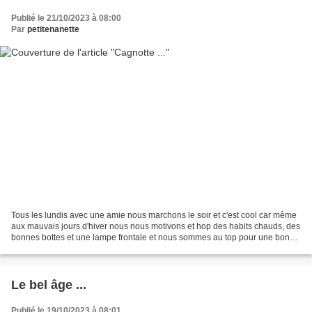
Publié le 21/10/2023 à 08:00
Par
petitenanette
Tous les lundis avec une amie nous marchons le soir et c'est cool car même
aux mauvais jours d'hiver nous nous motivons et hop des habits chauds, des
bonnes bottes et une lampe frontale et nous sommes au top pour une bonne
heure de détente! Cette année...
Le bel âge ...
Publié le 19/10/2023 à 08:01