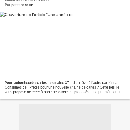
Publié le 06/10/2023 à 08:00
Par
petitenanette
Pour: aubonheurdescartes – semaine 37 – d’un rêve à l’autre par Kinna
Consignes de : Prêtes pour une nouvelle chaine de cartes ? Cette fois, je
vous propose de créer à partir des sketches proposés ... La première qui le
veut le dit, réalise sa carte et...