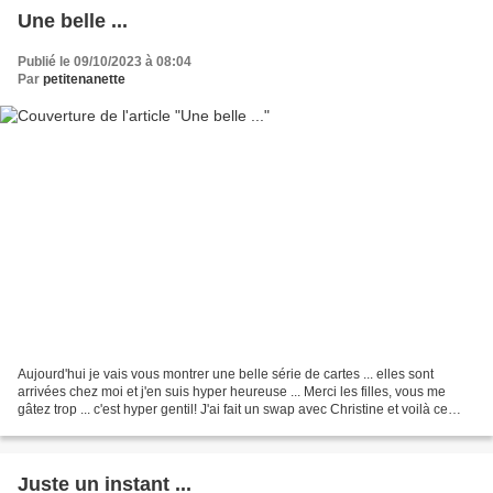
Une belle ...
Publié le 09/10/2023 à 08:04
Par
petitenanette
Aujourd'hui je vais vous montrer une belle série de cartes ... elles sont
arrivées chez moi et j'en suis hyper heureuse ... Merci les filles, vous me
gâtez trop ... c'est hyper gentil! J'ai fait un swap avec Christine et voilà ce
qu'elle m'a gentiment...
Juste un instant ...