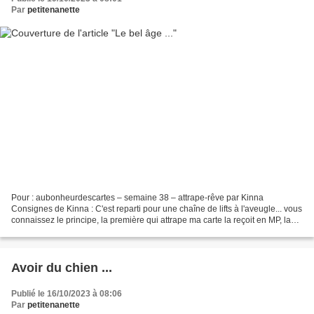
Par
petitenanette
Pour : aubonheurdescartes – semaine 38 – attrape-rêve par Kinna
Consignes de Kinna : C'est reparti pour une chaîne de lifts à l'aveugle... vous
connaissez le principe, la première qui attrape ma carte la reçoit en MP, la
lifte en maximum 48 heures et...
Avoir du chien ...
Publié le 16/10/2023 à 08:06
Par
petitenanette