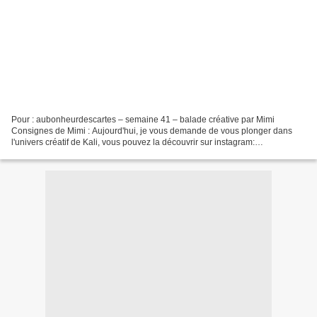
Pour : aubonheurdescartes – semaine 41 – balade créative par Mimi
Consignes de Mimi : Aujourd'hui, je vous demande de vous plonger dans
l'univers créatif de Kali, vous pouvez la découvrir sur instagram:
https://www.instagram.com/kali_scrap/ ou sur Facebook:...