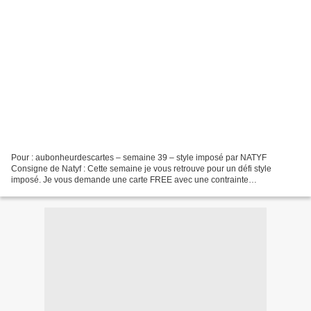
Pour : aubonheurdescartes – semaine 39 – style imposé par NATYF
Consigne de Natyf : Cette semaine je vous retrouve pour un défi style
imposé. Je vous demande une carte FREE avec une contrainte
supplémentaire en ce mois de rentrée : je voudrais des chiffres...