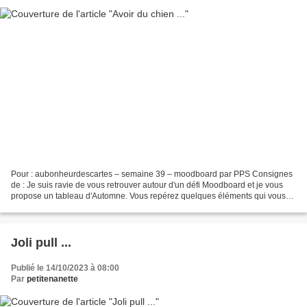
Pour : aubonheurdescartes – semaine 39 – moodboard par PPS Consignes
de : Je suis ravie de vous retrouver autour d'un défi Moodboard et je vous
propose un tableau d'Automne. Vous repérez quelques éléments qui vous
inspirent dans ce tableau et vous vous...
Joli pull ...
Publié le 14/10/2023 à 08:00
Par
petitenanette