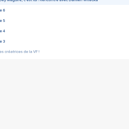
e 6
e 5
e 4
e 3
s créatrices de la VF !
e 2
e 1
e Mektoub My Love arrive enfin ! Rencontre avec Shaïn Boumedine et Sal
i : après Toni en famille
elle réalise le bouleversant Dites lui que je l'aime
ais ! Rencontre autour de Vie privée de Rebecca Zlotowski
 de Marguerite, Grave... Rencontre avec Ella Rumpf