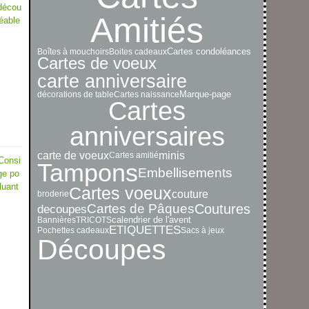
 décou
Amitiés
éable
Boîtes à mouchoirs
Boites cadeaux
Cartes condoléances
Cartes de voeux
carte anniversaire
décorations de table
Cartes naissance
Marque-page
Cartes
anniversaires
carte de voeux
minis
Cartes amitié
 Consi
Tampons
Embellisements
ge po
luant
Cartes voeux
couture
broderie
Cartes de Pâques
Coutures
decoupes
Bannières
TRICOTS
calendrier de l'avent
ETIQUETTES
Pochettes cadeaux
Sacs à jeux
Découpes