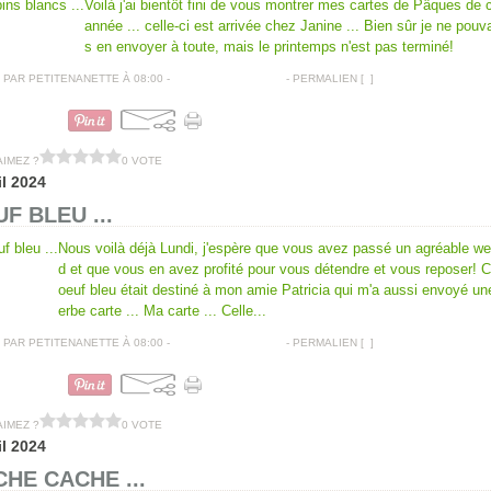
Voilà j'ai bientôt fini de vous montrer mes cartes de Pâques de 
année ... celle-ci est arrivée chez Janine ... Bien sûr je ne pouv
s en envoyer à toute, mais le printemps n'est pas terminé!
PAR PETITENANETTE À 08:00 -
COMMENTAIRES [
…
]
- PERMALIEN [
#
]
CARTES DE PÂQUES
AIMEZ ?
0 VOTE
il 2024
F BLEU ...
Nous voilà déjà Lundi, j'espère que vous avez passé un agréable w
d et que vous en avez profité pour vous détendre et vous reposer! Ce
oeuf bleu était destiné à mon amie Patricia qui m'a aussi envoyé un
erbe carte ... Ma carte ... Celle...
PAR PETITENANETTE À 08:00 -
COMMENTAIRES [
…
]
- PERMALIEN [
#
]
CARTES DE PÂQUES
AIMEZ ?
0 VOTE
il 2024
HE CACHE ...