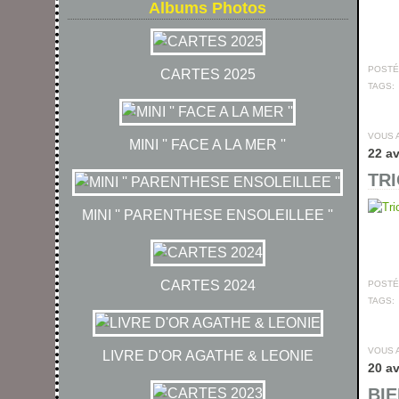
Albums Photos
Septembre
Décembre
Novembre
Octobre
Février
Février
Mars
Juin
Mai
Août
Juin
(25)
(16)
(14)
(4)
(3)
(15)
(17)
(18)
(15)
(11)
(14)
Septembre
Novembre
Octobre
Janvier
Janvier
Février
Juillet
Avril
Mai
Août
Mai
(13)
(21)
(8)
(7)
(19)
(1)
(20)
(22)
(15)
(12)
(4)
Septembre
Janvier
Octobre
Juillet
Mars
Août
Avril
Juin
Avril
(14)
(13)
(10)
(17)
(8)
(12)
(25)
(6)
(7)
Septembre
Février
Juillet
Mars
Mars
Mai
Août
Juin
(12)
(14)
(11)
(9)
(12)
(1)
(19)
(5)
POSTÉ 
CARTES 2025
TAGS:
Janvier
Février
Février
Juillet
Avril
Juin
Août
Mai
(11)
(18)
(8)
(1)
(16)
(14)
(9)
(21)
Janvier
Janvier
Mars
Juillet
Avril
Mai
Juin
(11)
(11)
(14)
(8)
(6)
(24)
(20)
Février
Mars
Juin
Avril
Mai
(10)
(16)
(7)
(8)
(12)
VOUS 
MINI '' FACE A LA MER ''
22 av
Janvier
Février
Mars
Mai
Avril
(15)
(7)
(8)
(16)
(19)
TRI
Janvier
Février
Mars
(7)
(14)
(14)
Février
Janvier
(10)
(8)
MINI '' PARENTHESE ENSOLEILLEE ''
Janvier
(12)
CARTES 2024
POSTÉ 
TAGS:
VOUS 
LIVRE D'OR AGATHE & LEONIE
20 av
BIE