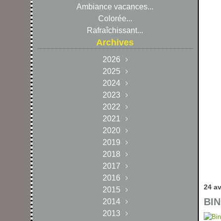
Ambiance vacances...
Colorée...
Rafraîchissant...
Archives
2026
2025
Juillet
(7)
Décembre
2024
Juin
(7)
(30)
Décembre
Novembre
2023
Mai
(12)
(25)
(6)
Novembre
Décembre
Octobre
2022
Avril
(12)
(14)
(10)
(18)
Décembre
Septembre
Novembre
Octobre
2021
Mars
(22)
(8)
(24)
(6)
(6)
Décembre
Novembre
Octobre
Février
2020
Août
Août
(11)
(1)
(21)
(12)
(26)
(11)
Septembre
Novembre
Décembre
Octobre
Janvier
Juillet
Juillet
2019
(16)
(19)
(21)
(13)
(17)
(25)
(11)
Septembre
Novembre
Décembre
Octobre
2018
Juin
Juin
Août
(13)
(12)
(1)
(18)
(15)
(11)
(14)
Novembre
Décembre
Septembre
Octobre
Juillet
Juillet
2017
Mai
Mai
(16)
(8)
(15)
(13)
(17)
(12)
(18)
(4)
Septembre
Décembre
Novembre
Octobre
Juillet
2016
Avril
Avril
Juin
Juin
(16)
(14)
(19)
(14)
(10)
(19)
(14)
(11)
(18)
24 av
Novembre
Décembre
Septembre
Octobre
2015
Mars
Mars
Mai
Août
Juin
Mai
(13)
(19)
(16)
(2)
(6)
(1)
(19)
(10)
(13)
(9)
BIN
Novembre
Décembre
Septembre
Octobre
Février
Février
Juillet
2014
Avril
Avril
Mai
Août
(10)
(19)
(18)
(12)
(1)
(18)
(21)
(13)
(11)
(11)
(5)
Septembre
Novembre
Décembre
Octobre
Janvier
Janvier
Juillet
2013
Mars
Mars
Juillet
Avril
Juin
(21)
(13)
(17)
(15)
(14)
(2)
(17)
(18)
(13)
(12)
(18)
(9)