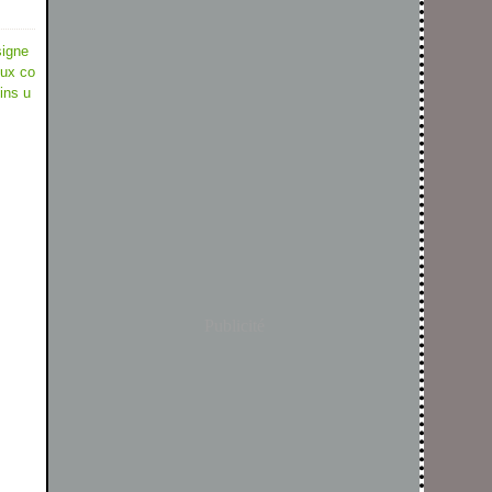
signe
eux co
ins u
Publicité