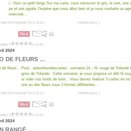
i : Voici un petit bingo Sur ma carte, vous retrouvez le gris, le vert, une
pe et une agrafe J'espère que vous allez bien et je vous souhaite un agr
mercredi ...
PAR PETITENANETTE À 20:28 -
COMMENTAIRES [
…
]
- PERMALIEN [
#
]
CARTES AMITIÉS
AIMEZ ?
0 VOTE
ril 2024
O DE FLEURS ...
Pour : aubonheurdescartes - semaine 14 – fil- rouge de Yolande
gnes de Yolande : Cette semaine, je vous propose un défi fil rou
ur vider vos fonds de tiroir... Vous devrez réaliser 3 cartes en inc
une ou des fleurs sous 3 formes différentes....
PAR PETITENANETTE À 20:10 -
COMMENTAIRES [
…
]
- PERMALIEN [
#
]
CARTE ANNIVERSAIRE
AIMEZ ?
0 VOTE
ril 2024
N RANGÉ ...