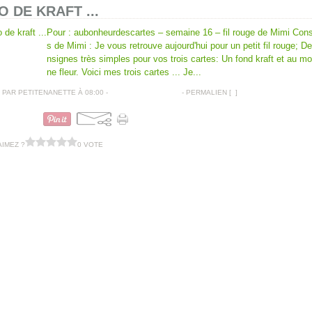
O DE KRAFT ...
Pour : aubonheurdescartes – semaine 16 – fil rouge de Mimi Con
s de Mimi : Je vous retrouve aujourd'hui pour un petit fil rouge; D
nsignes très simples pour vos trois cartes: Un fond kraft et au mo
ne fleur. Voici mes trois cartes ... Je...
PAR PETITENANETTE À 08:00 -
COMMENTAIRES [
…
]
- PERMALIEN [
#
]
CARTE ANNIVERSAIRE
AIMEZ ?
0 VOTE