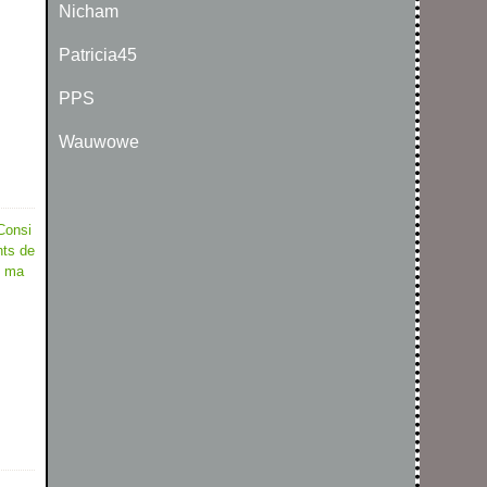
Nicham
Patricia45
PPS
Wauwowe
Consi
nts de
s ma