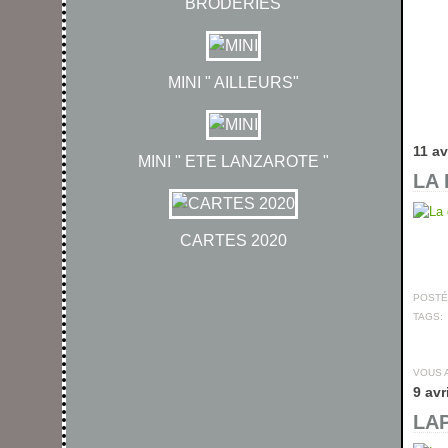
BRODERIES
MINI " AILLEURS"
11 av
MINI " ETE LANZAROTE "
LA 
CARTES 2020
POSTÉ 
TAGS:
VOUS 
9 avr
LAP