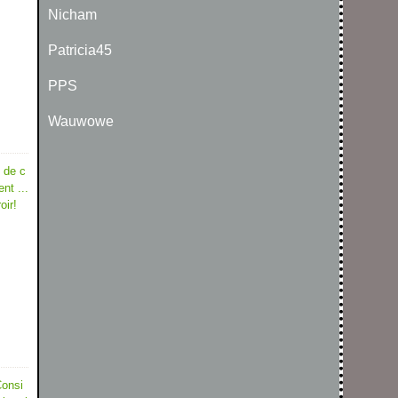
Nicham
Patricia45
PPS
Wauwowe
s de c
nt ...
oir!
Consi