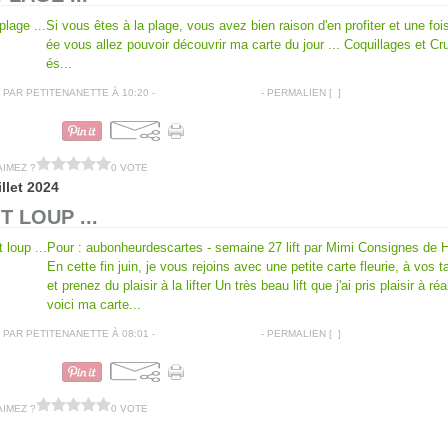
Si vous êtes à la plage, vous avez bien raison d'en profiter et une fois
ée vous allez pouvoir découvrir ma carte du jour ... Coquillages et Cr
és...
PAR PETITENANETTE À 10:20 -
COMMENTAIRES [
…
]
- PERMALIEN [
#
]
CARTES AMITIÉS
AIMEZ ?
0 VOTE
illet 2024
IT LOUP ...
Pour : aubonheurdescartes - semaine 27 lift par Mimi Consignes de H
En cette fin juin, je vous rejoins avec une petite carte fleurie, à vos t
et prenez du plaisir à la lifter Un très beau lift que j'ai pris plaisir à réa
voici ma carte...
PAR PETITENANETTE À 08:01 -
COMMENTAIRES [
…
]
- PERMALIEN [
#
]
CARTES AMITIÉS
AIMEZ ?
0 VOTE