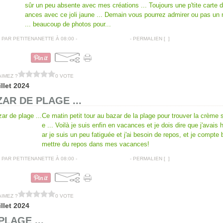
sûr un peu absente avec mes créations ... Toujours une p'tite carte 
ances avec ce joli jaune ... Demain vous pourrez admirer ou pas un 
... beaucoup de photos pour...
PAR PETITENANETTE À 08:00 -
COMMENTAIRES [
…
]
- PERMALIEN [
#
]
CARTES AMITIÉS
AIMEZ ?
0 VOTE
illet 2024
AR DE PLAGE ...
Ce matin petit tour au bazar de la plage pour trouver la crème s
e ... Voilà je suis enfin en vacances et je dois dire que j'avais 
ar je suis un peu fatiguée et j'ai besoin de repos, et je compte 
mettre du repos dans mes vacances!
PAR PETITENANETTE À 08:00 -
COMMENTAIRES [
…
]
- PERMALIEN [
#
]
CARTES AMITIÉS
AIMEZ ?
0 VOTE
illet 2024
PLAGE ...