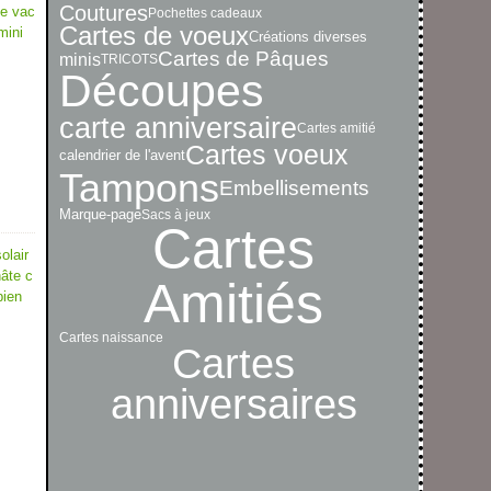
Coutures
de vac
Pochettes cadeaux
Cartes de voeux
mini
Créations diverses
Cartes de Pâques
minis
TRICOTS
Découpes
carte anniversaire
Cartes amitié
Cartes voeux
calendrier de l'avent
Tampons
Embellisements
Marque-page
Sacs à jeux
Cartes
olair
hâte c
Amitiés
bien
Cartes naissance
Cartes
anniversaires