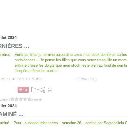
illet 2024
NIÈRES ...
Voilà les filles je termine aujourd'hui avec mes deux dernières carte
ondoléances... Je pense les filles que vous serez tranquille un mome
enfin je croise les doigts que mon stock reste bien au fond de son tir
J'espère même les oublier...
PAR PETITENANETTE À 08:00 -
COMMENTAIRES [
…
]
- PERMALIEN [
#
]
CARTES CONDOLÉANCES
AIMEZ ?
0 VOTE
illet 2024
AMINÉ ...
Pour : aubonheurdescartes – semaine 26 – combo par Sagradalicia 