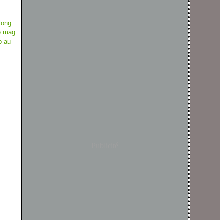
long
ne mag
p au
..
Publicité