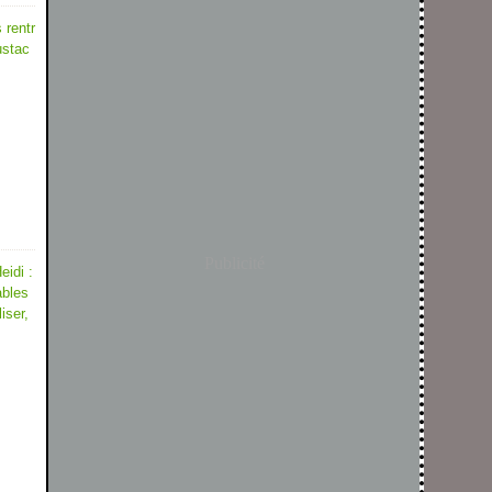
 rentr
ustac
Publicité
eidi :
ables
liser,