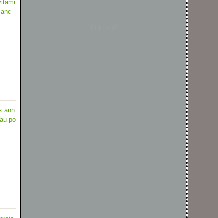
vitami
lanc
Publicité
ux ann
eau po