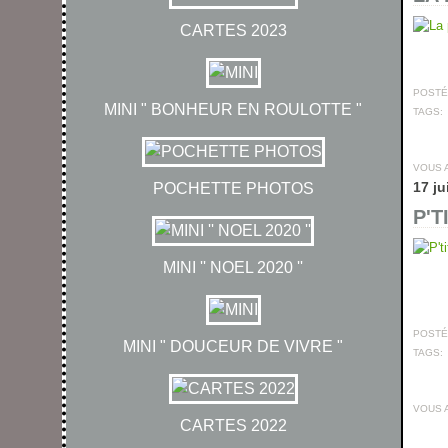
CARTES 2023
POSTÉ 
MINI " BONHEUR EN ROULOTTE "
TAGS:
VOUS 
17 ju
POCHETTE PHOTOS
P'T
MINI '' NOEL 2020 ''
POSTÉ 
MINI " DOUCEUR DE VIVRE "
TAGS:
VOUS 
CARTES 2022