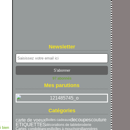
Newsletter
97 abonnés
Mes parutions
Catégories
decoupes
carte de voeux
couture
Boites cadeaux
ETIQUETTES
décorations de table
broderie
i bien
Cartes condoléances
Boîtes à mouchoirs
Bannières