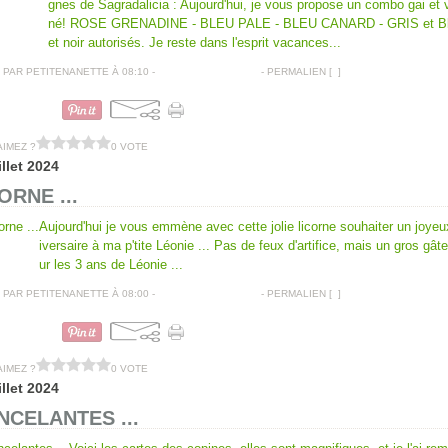
gnes de Sagradalicia : Aujourd'hui, je vous propose un combo gai et 
né! ROSE GRENADINE - BLEU PALE - BLEU CANARD - GRIS et B
et noir autorisés. Je reste dans l'esprit vacances...
PAR PETITENANETTE À 08:10 -
COMMENTAIRES [
…
]
- PERMALIEN [
#
]
CARTES AMITIÉS
AIMEZ ?
0 VOTE
illet 2024
ORNE ...
Aujourd'hui je vous emmène avec cette jolie licorne souhaiter un joye
iversaire à ma p'tite Léonie ... Pas de feux d'artifice, mais un gros gât
ur les 3 ans de Léonie ...
PAR PETITENANETTE À 08:00 -
COMMENTAIRES [
…
]
- PERMALIEN [
#
]
CARTES ANNIVERSAIRES
AIMEZ ?
0 VOTE
illet 2024
NCELANTES ...