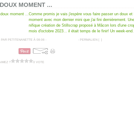
DOUX MOMENT ...
Comme promis je vais j'espère vous faire passer un doux et 
moment avec mon dernier mini que j'ai fini dernièrement. U
nifique création de Stillscrap proposé à Mâcon lors d'une cro
mois d'octobre 2023... il était temps de le finir! Un week-end.
PAR PETITENANETTE À 08:06 -
COMMENTAIRES [
…
]
- PERMALIEN [
#
]
MINIS
AIMEZ ?
0 VOTE