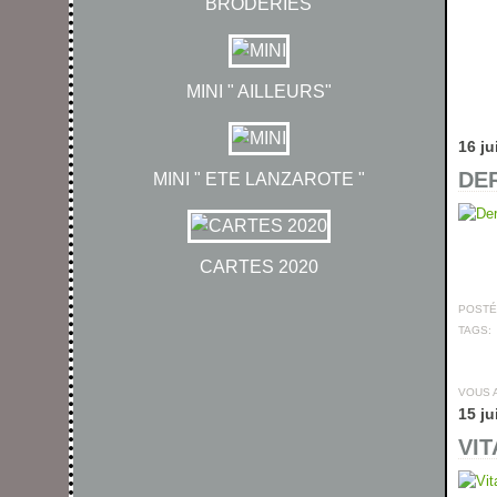
BRODERIES
MINI " AILLEURS"
16 ju
DER
MINI " ETE LANZAROTE "
CARTES 2020
POSTÉ 
TAGS:
VOUS 
15 ju
VIT