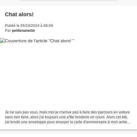
Chat alors!
Publié le 05/10/2024 à 08:06
Par
petitenanette
Je ne sais pas vous, mais moi je n'arrive pas à faire des parcours en voiture
sans rien faire, alors j'ai toujours une p'tite broderie en cours. Alors cet été,
j'ai brodé une enveloppe pour envoyer la carte d'anniversaire à mon amie
d'enfance Catherine......