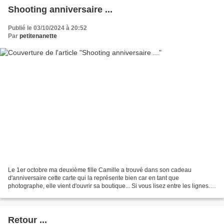
Shooting anniversaire ...
Publié le 03/10/2024 à 20:52
Par
petitenanette
Le 1er octobre ma deuxième fille Camille a trouvé dans son cadeau
d'anniversaire cette carte qui la représente bien car en tant que
photographe, elle vient d'ouvrir sa boutique... Si vous lisez entre les lignes...
c'est vrai, je suis une maman très fière...
Retour ...