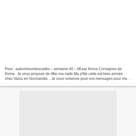
Pour : aubonheurdescartes – semaine 40 – lift par Kinna Consignes de
Kinna : Je vous propose de lifter ma carte Ma p'tite carte est bien arrivée
chez Valou en Normandie... Je vous remercie pour vos messages pour mon
enveloppe brodée et je vais vous rassurer...