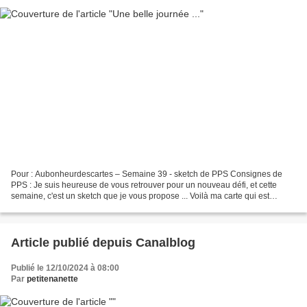
Pour : Aubonheurdescartes – Semaine 39 - sketch de PPS Consignes de
PPS : Je suis heureuse de vous retrouver pour un nouveau défi, et cette
semaine, c'est un sketch que je vous propose ... Voilà ma carte qui est
justement arrivée chez PPS pour lui souhaiter...
Article publié depuis Canalblog
Publié le 12/10/2024 à 08:00
Par
petitenanette