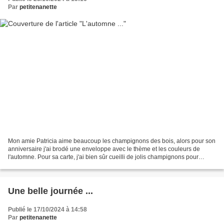
Par
petitenanette
Mon amie Patricia aime beaucoup les champignons des bois, alors pour son
anniversaire j'ai brodé une enveloppe avec le thème et les couleurs de
l'automne. Pour sa carte, j'ai bien sûr cueilli de jolis champignons pour
mettre sur mon papier... Je vous...
Une belle journée ...
Publié le 17/10/2024 à 14:58
Par
petitenanette