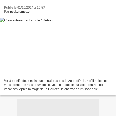
Publié le 01/10/2024 à 10:57
Par
petitenanette
Voilà bientôt deux mois que je n'ai pas posté! Aujourd'hui un p'tit article pour
vous donner de mes nouvelles et vous dire que je suis bien rentrée de
vacances. Après la magnifique Corrèze, le charme de l'Alsace et le
dépaysement le week-end dernier des...