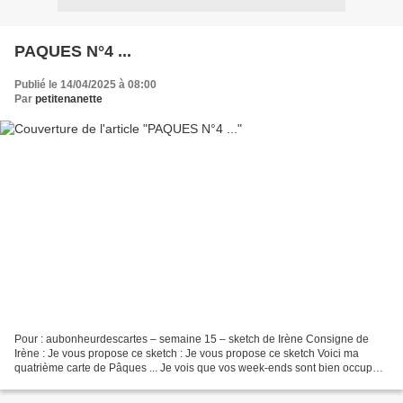
PAQUES N°4 ...
Publié le 14/04/2025 à 08:00
Par
petitenanette
Pour : aubonheurdescartes – semaine 15 – sketch de Irène Consigne de
Irène : Je vous propose ce sketch : Je vous propose ce sketch Voici ma
quatrième carte de Pâques ... Je vois que vos week-ends sont bien occupés
et pour ma part j'ai beaucoup aimé mon...