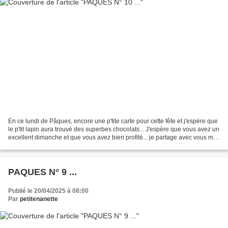
En ce lundi de Pâques, encore une p'tite carte pour cette fête et j'espère que
le p'tit lapin aura trouvé des superbes chocolats... J'espère que vous avez un
excellent dimanche et que vous avez bien profité... je partage avec vous ma
décoration 2025,...
PAQUES N° 9 ...
Publié le 20/04/2025 à 08:00
Par
petitenanette