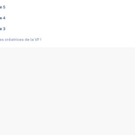
e 5
e 4
e 3
s créatrices de la VF !
e 2
e 1
e Mektoub My Love arrive enfin ! Rencontre avec Shaïn Boumedine et Sal
i : après Toni en famille
elle réalise le bouleversant Dites lui que je l'aime
ais ! Rencontre autour de Vie privée de Rebecca Zlotowski
 de Marguerite, Grave... Rencontre avec Ella Rumpf
 Les Rêveurs, un film intime sur la santé mentale