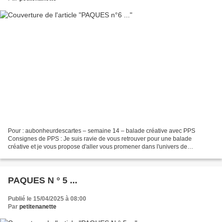
Pour : aubonheurdescartes – semaine 14 – balade créative avec PPS
Consignes de PPS : Je suis ravie de vous retrouver pour une balade
créative et je vous propose d'aller vous promener dans l'univers de
Nathalydallibert , de choisir une carte et de la lifter....
PAQUES N ° 5 ...
Publié le 15/04/2025 à 08:00
Par
petitenanette