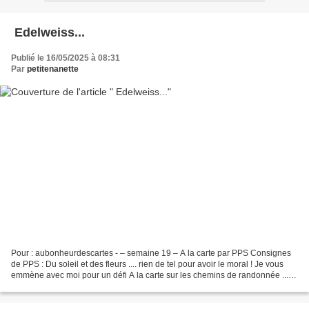
Edelweiss...
Publié le 16/05/2025 à 08:31
Par
petitenanette
Pour : aubonheurdescartes - – semaine 19 – A la carte par PPS Consignes
de PPS : Du soleil et des fleurs .... rien de tel pour avoir le moral ! Je vous
emmène avec moi pour un défi A la carte sur les chemins de randonnée ... à
la découverte de la flore...