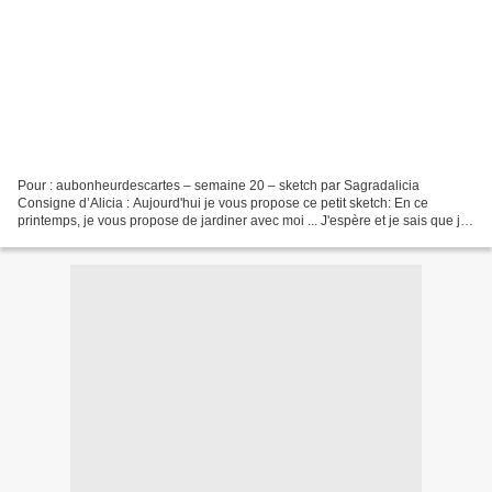
Pour : aubonheurdescartes – semaine 20 – sketch par Sagradalicia
Consigne d’Alicia : Aujourd'hui je vous propose ce petit sketch: En ce
printemps, je vous propose de jardiner avec moi ... J'espère et je sais que je
vais récolter de jolis commentaires...