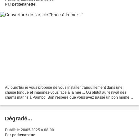
Par
petitenanette
Aujourd'hui je vous propose de vous installer tranquillement dans une
chaise longue et imaginez-vous face à la mer ... Ou plutôt au festival des
chants marins à Paimpol Bon j'espère que vous avez passé un bon moment
et que vous n'avez pas pris un coup...
Dégradé...
Publié le 20/05/2025 à 08:00
Par
petitenanette