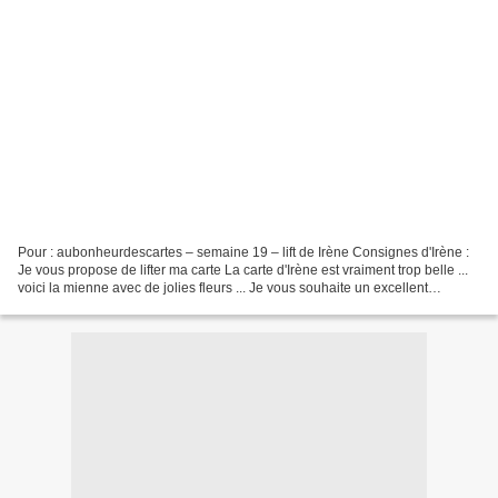
Pour : aubonheurdescartes – semaine 19 – lift de Irène Consignes d'Irène :
Je vous propose de lifter ma carte La carte d'Irène est vraiment trop belle ...
voici la mienne avec de jolies fleurs ... Je vous souhaite un excellent
dimanche ...