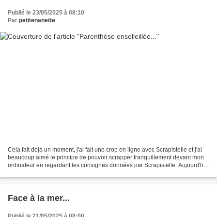
Publié le 23/05/2025 à 08:10
Par
petitenanette
Cela fait déjà un moment, j'ai fait une crop en ligne avec Scrapistelle et j'ai
beaucoup aimé le principe de pouvoir scrapper tranquillement devant mon
ordinateur en regardant les consignes données par Scrapistelle. Aujourd'hui
je viens pour vous emmener...
Face à la mer...
Publié le 21/05/2025 à 08:00