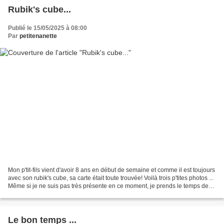
Rubik's cube...
Publié le 15/05/2025 à 08:00
Par
petitenanette
Mon p'tit-fils vient d'avoir 8 ans en début de semaine et comme il est toujours
avec son rubik's cube, sa carte était toute trouvée! Voilà trois p'tites photos ...
Même si je ne suis pas très présente en ce moment, je prends le temps de
venir lire vos...
Le bon temps ...