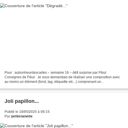
Pour : aubonheurdescartes – semaine 16 – défi surprise par Fibul
Consignes de Fibul : Je vous demandais de réaliser une composition avec
au moins un élément (fond, tag, étiquette etc...) comprenant un
dégradé/fondu avec au mois 3 couleurs C'est une première...
Joli papillon...
Publié le 18/05/2025 à 08:15
Par
petitenanette