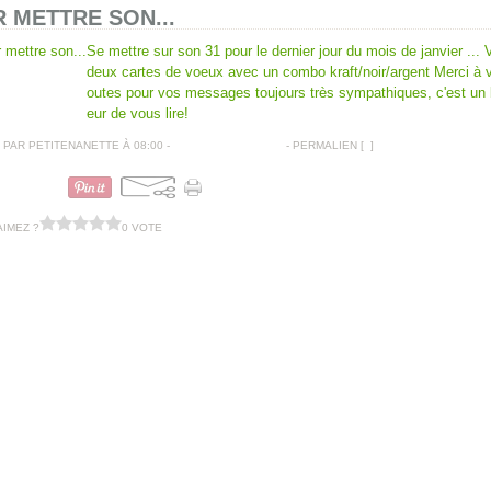
 METTRE SON...
Se mettre sur son 31 pour le dernier jour du mois de janvier ... V
deux cartes de voeux avec un combo kraft/noir/argent Merci à 
outes pour vos messages toujours très sympathiques, c'est un
eur de vous lire!
PAR PETITENANETTE À 08:00 -
COMMENTAIRES [
…
]
- PERMALIEN [
#
]
CARTES DE VOEUX
AIMEZ ?
0 VOTE