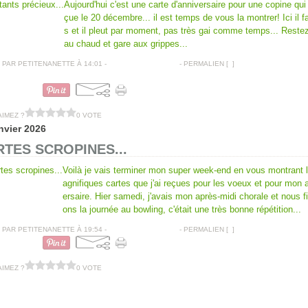
Aujourd'hui c'est une carte d'anniversaire pour une copine qui 
çue le 20 décembre... il est temps de vous la montrer! Ici il fai
s et il pleut par moment, pas très gai comme temps... Reste
au chaud et gare aux grippes...
PAR PETITENANETTE À 14:01 -
COMMENTAIRES [
…
]
- PERMALIEN [
#
]
CARTES ANNIVERSAIRES
AIMEZ ?
0 VOTE
nvier 2026
TES SCROPINES...
Voilà je vais terminer mon super week-end en vous montrant 
agnifiques cartes que j'ai reçues pour les voeux et pour mon 
ersaire. Hier samedi, j'avais mon après-midi chorale et nous fi
ons la journée au bowling, c'était une très bonne répétition...
PAR PETITENANETTE À 19:54 -
COMMENTAIRES [
…
]
- PERMALIEN [
#
]
AIMEZ ?
0 VOTE