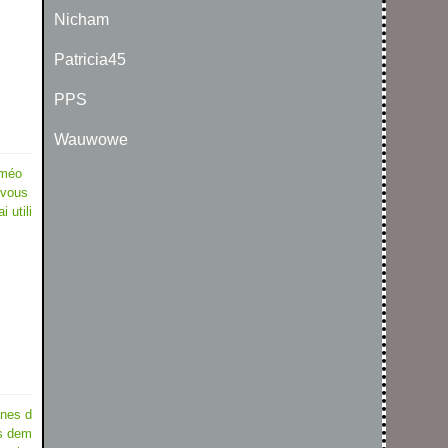
Nicham
Patricia45
PPS
Wauwowe
améo
 vous
 utili
gnes d
us dem