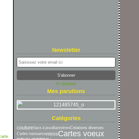
Newsletter
97 abonnés
Mes parutions
Catégories
couture
Créations diverses
Sacs à jeux
Bannières
Cartes voeux
minis
Cartes naissance
arte.