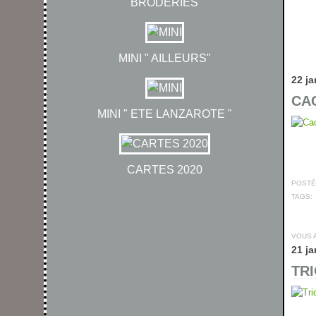
BRODERIES
MINI " AILLEURS"
22 ja
CAC
MINI " ETE LANZAROTE "
CARTES 2020
POSTÉ 
TAGS:
VOUS 
21 ja
TRI