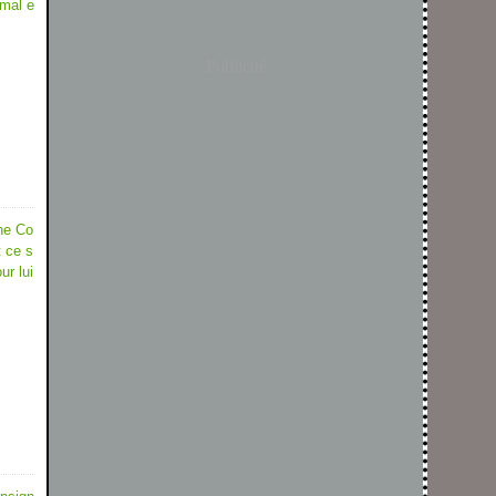
imal e
Publicité
che Co
t ce s
r lui