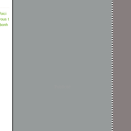
oici
vous t
 bonh
Publicité