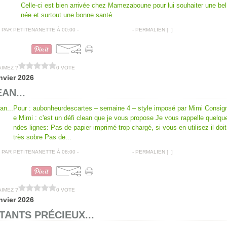
Celle-ci est bien arrivée chez Mamezaboune pour lui souhaiter une bel
née et surtout une bonne santé.
PAR PETITENANETTE À 00:00 -
COMMENTAIRES [
…
]
- PERMALIEN [
#
]
CARTES DE VOEUX
AIMEZ ?
0 VOTE
nvier 2026
AN...
Pour : aubonheurdescartes – semaine 4 – style imposé par Mimi Consig
e Mimi : c'est un défi clean que je vous propose Je vous rappelle quelqu
ndes lignes: Pas de papier imprimé trop chargé, si vous en utilisez il doit
très sobre Pas de...
PAR PETITENANETTE À 08:00 -
COMMENTAIRES [
…
]
- PERMALIEN [
#
]
CARTES ANNIVERSAIRES
AIMEZ ?
0 VOTE
nvier 2026
TANTS PRÉCIEUX...