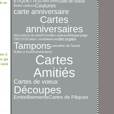
ETIQUETTES
carte de voeux
Cartes amitié
le an
Coutures
Boites cadeaux
carte anniversaire
Cartes
anniversaires
décorations de table
Pochettes cadeaux
Marque-page
decoupes
TRICOTS
Cartes condoléances
Tampons
calendrier de l'avent
Boîtes à mouchoirs
broderie
nes d
Cartes
es gra
 resté
Amitiés
Cartes de voeux
Découpes
Embellisements
Cartes de Pâques