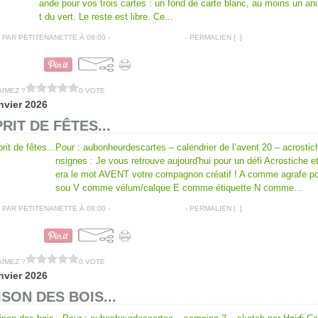
ande pour vos trois cartes : un fond de carte blanc, au moins un an
t du vert. Le reste est libre. Ce...
PAR PETITENANETTE À 08:00 -
COMMENTAIRES [
…
]
- PERMALIEN [
#
]
CARTES DE VOEUX
AIMEZ ?
0 VOTE
nvier 2026
RIT DE FÊTES...
Pour : aubonheurdescartes – calendrier de l’avent 20 – acrosti
nsignes : Je vous retrouve aujourd'hui pour un défi Acrostiche e
era le mot AVENT votre compagnon créatif ! A comme agrafe pou
sou V comme vélum/calque E comme étiquette N comme...
PAR PETITENANETTE À 08:00 -
COMMENTAIRES [
…
]
- PERMALIEN [
#
]
CARTES DE VOEUX
AIMEZ ?
0 VOTE
nvier 2026
SON DES BOIS...