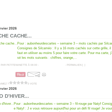
nvier 2026
HE CACHE...
Pour : aubonheurdescartes – semaine 3 – mots cachés par Silc
Consignes de Silcaméo : Il y a 16 mots cachés sur cette grille, il
faut en utiliser au moins 5 pour faire votre carte. Pour ma carte, j'ai
sé les mots suivants : chiffres, orange,...
PAR PETITENANETTE À 08:00 -
COMMENTAIRES [
…
]
- PERMALIEN [
#
]
CARTES VOEUX
AIMEZ ?
0 VOTE
nvier 2026
O D'HIVER...
Pour : aubonheurdescartes – semaine 3 – fil-rouge par Natyf Consi
e Natyf : J e vous retrouve aujourd'hui pour un défi fil rouge! Je vo