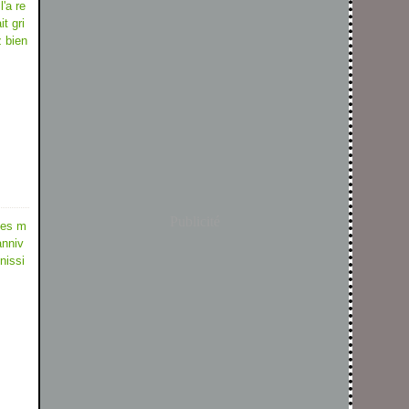
l'a re
t gri
z bien
Publicité
les m
anniv
nissi