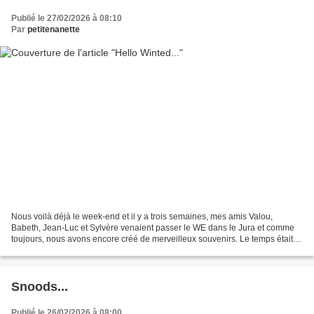
Publié le 27/02/2026 à 08:10
Par
petitenanette
Nous voilà déjà le week-end et il y a trois semaines, mes amis Valou,
Babeth, Jean-Luc et Sylvère venaient passer le WE dans le Jura et comme
toujours, nous avons encore créé de merveilleux souvenirs. Le temps était
idéal pour une belle balade dans la...
Snoods...
Publié le 26/02/2026 à 08:00