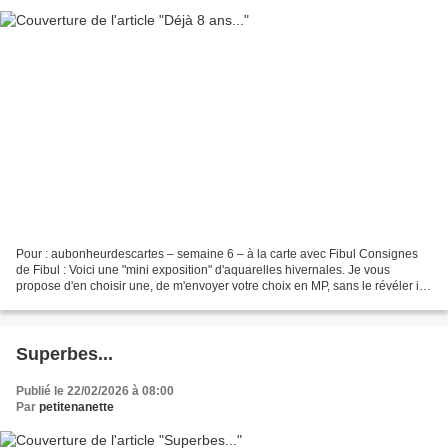
Pour : aubonheurdescartes – semaine 6 – à la carte avec Fibul Consignes
de Fibul : Voici une "mini exposition" d'aquarelles hivernales. Je vous
propose d'en choisir une, de m'envoyer votre choix en MP, sans le révéler ici.
Je vous enverrai en retour les...
Superbes...
Publié le 22/02/2026 à 08:00
Par
petitenanette