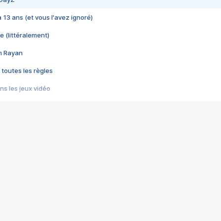
 a 13 ans (et vous l'avez ignoré)
e (littéralement)
im Rayan
 toutes les règles
s les jeux vidéo
us choquant de Rockstar ? - Le scandale BULLY
e plus moche de Steam
du RÊVE tourne au CAUCHEMAR
pendant 8 heures
it… à tort
umiliés par un jeu vidéo
ire - Final Fantasy 8