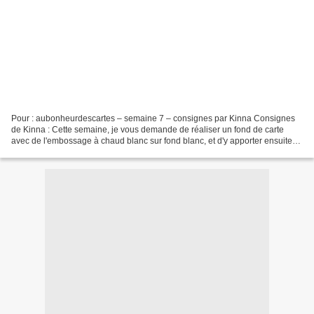
Pour : aubonheurdescartes – semaine 7 – consignes par Kinna Consignes
de Kinna : Cette semaine, je vous demande de réaliser un fond de carte
avec de l'embossage à chaud blanc sur fond blanc, et d'y apporter ensuite
de la couleur avec des Distress, aquarelles,...