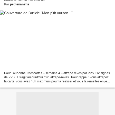
Publié le 18/02/2026 à 08:00
Par
petitenanette
Pour : aubonheurdescartes – semaine 4 – attrape rêves par PPS Consignes
de PPS : Il s'agit aujourd'hui d'un attrape-rêves ! Pour rappel : vous attrapez
la carte, vous avez 48h maximum pour la réaliser et vous la remettez en jeu.
J'ai pris la carte à faire...