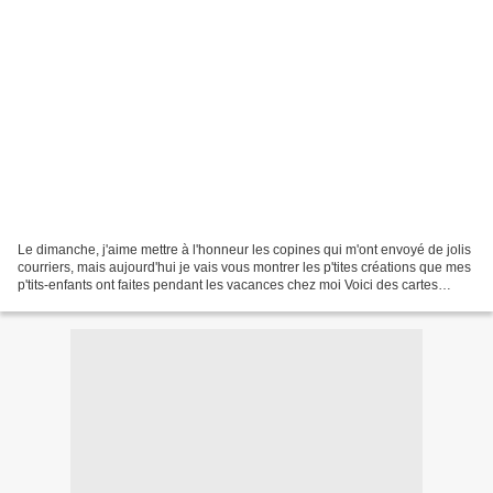
Le dimanche, j'aime mettre à l'honneur les copines qui m'ont envoyé de jolis
courriers, mais aujourd'hui je vais vous montrer les p'tites créations que mes
p'tits-enfants ont faites pendant les vacances chez moi Voici des cartes
toutes douces Et les jolies...