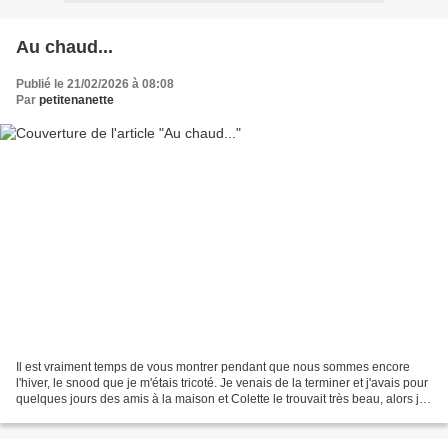
Au chaud...
Publié le 21/02/2026 à 08:08
Par
petitenanette
Il est vraiment temps de vous montrer pendant que nous sommes encore
l'hiver, le snood que je m'étais tricoté. Je venais de la terminer et j'avais pour
quelques jours des amis à la maison et Colette le trouvait très beau, alors je
lui ai donné avec grand...