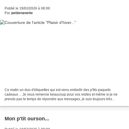
Publié le 19/02/2026 à 08:00
Par
petitenanette
Ce matin un duo d'étiquettes qui est venu embellir des p'tits paquets
cadeaux ... Je vous remercie beaucoup pour vos visites et même si je ne
prends pas le temps de répondre aux messages, je suis toujours très
heureuse de savoir ce que vous pensez de...
Mon p'tit ourson...