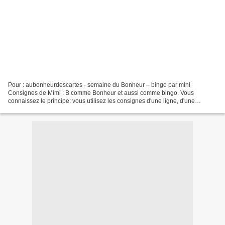
Pour : aubonheurdescartes - semaine du Bonheur – bingo par mini
Consignes de Mimi : B comme Bonheur et aussi comme bingo. Vous
connaissez le principe: vous utilisez les consignes d'une ligne, d'une
colonne ou d'une diagonale. J'ai mis sur ma carte fleur,...