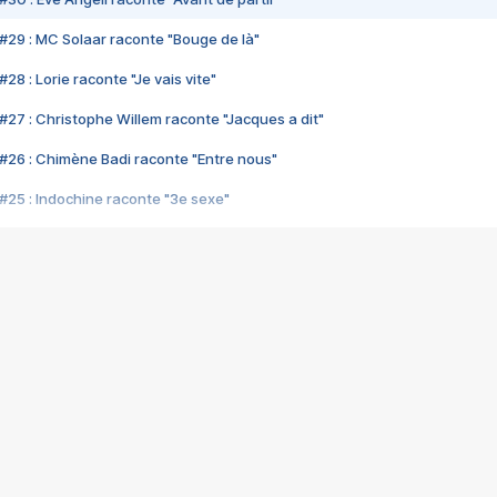
#29 : MC Solaar raconte "Bouge de là"
28 : Lorie raconte "Je vais vite"
#27 : Christophe Willem raconte "Jacques a dit"
#26 : Chimène Badi raconte "Entre nous"
#25 : Indochine raconte "3e sexe"
#24 : Zaho raconte "C'est chelou"
#23 : Patrick Bruel raconte "Au café des délices"
#22 : Kyo raconte "Le chemin"
#21 : Nolwenn Leroy raconte "Cassé"
#20 : Patrick Hernandez raconte "Born to be alive"
#19 : Lorie raconte "Près de moi"
#18 : Michael Jones raconte "A nos actes manqués" (avec Jean-Jacque