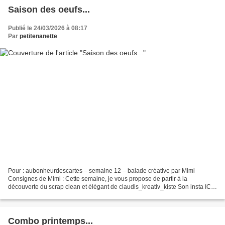
Saison des oeufs...
Publié le 24/03/2026 à 08:17
Par
petitenanette
Pour : aubonheurdescartes – semaine 12 – balade créative par Mimi
Consignes de Mimi : Cette semaine, je vous propose de partir à la
découverte du scrap clean et élégant de claudis_kreativ_kiste Son insta ICI
J'ai bien sûr craqué pour cette carte et voilà...
Combo printemps...