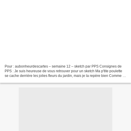
Pour : aubonheurdescartes – semaine 12 – sketch par PPS Consignes de
PPS : Je suis heureuse de vous retrouver pour un sketch Ma p'tite poulette
se cache derrière les jolies fleurs du jardin, mais je la repère bien Comme le
dit ma poulette, passez une...