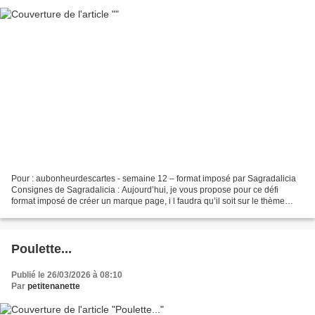
Pour : aubonheurdescartes - semaine 12 – format imposé par Sagradalicia
Consignes de Sagradalicia : Aujourd’hui, je vous propose pour ce défi
format imposé de créer un marque page, i l faudra qu’il soit sur le thème
printemps ! Je croyais qu'il serait...
Poulette...
Publié le 26/03/2026 à 08:10
Par
petitenanette