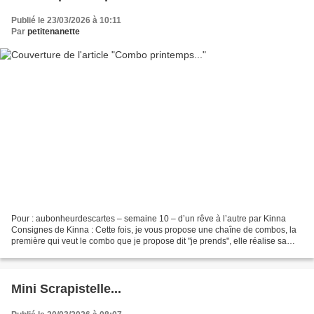
Publié le 23/03/2026 à 10:11
Par
petitenanette
Pour : aubonheurdescartes – semaine 10 – d’un rêve à l’autre par Kinna
Consignes de Kinna : Cette fois, je vous propose une chaîne de combos, la
première qui veut le combo que je propose dit "je prends", elle réalise sa
carte dans les 48 heures et vient...
Mini Scrapistelle...