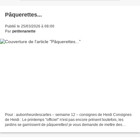
Pâquerettes...
Publié le 25/03/2026 à 08:00
Par
petitenanette
Pour : aubonheurdescartes – semaine 12 – consignes de Heidi Consignes
de Heidi : Le printemps "officiel" n'est pas encore présent toutefois, les
jardins se garnissent de pâquerettes! je vous demande de mettre des
pâquerettes (ou petites marguerites) sur...