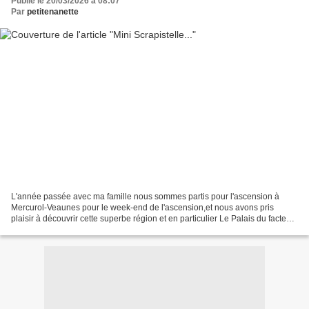
Publié le 20/03/2026 à 08:07
Par
petitenanette
L'année passée avec ma famille nous sommes partis pour l'ascension à
Mercurol-Veaunes pour le week-end de l'ascension,et nous avons pris
plaisir à découvrir cette superbe région et en particulier Le Palais du facteur
cheval Mon amie m'a offert un mini...