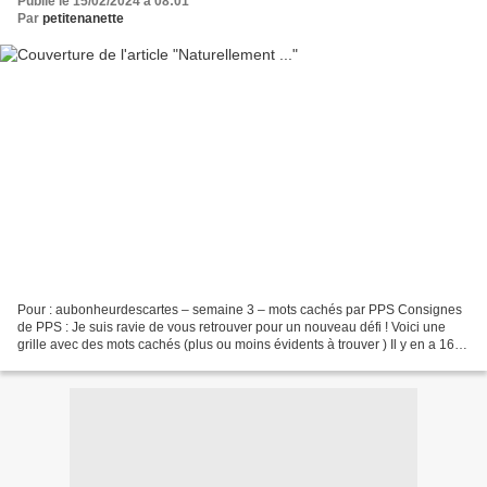
Publié le 15/02/2024 à 08:01
Par
petitenanette
Pour : aubonheurdescartes – semaine 3 – mots cachés par PPS Consignes
de PPS : Je suis ravie de vous retrouver pour un nouveau défi ! Voici une
grille avec des mots cachés (plus ou moins évidents à trouver ) Il y en a 16
en tout et je vous demande d'en...