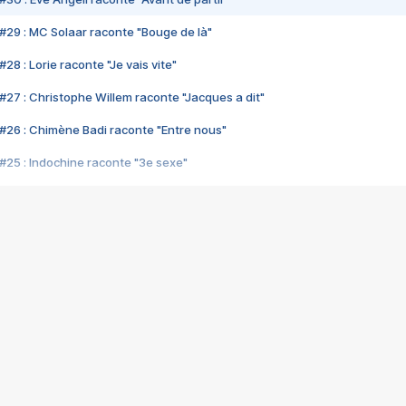
#29 : MC Solaar raconte "Bouge de là"
28 : Lorie raconte "Je vais vite"
#27 : Christophe Willem raconte "Jacques a dit"
#26 : Chimène Badi raconte "Entre nous"
#25 : Indochine raconte "3e sexe"
#24 : Zaho raconte "C'est chelou"
#23 : Patrick Bruel raconte "Au café des délices"
#22 : Kyo raconte "Le chemin"
#21 : Nolwenn Leroy raconte "Cassé"
#20 : Patrick Hernandez raconte "Born to be alive"
#19 : Lorie raconte "Près de moi"
#18 : Michael Jones raconte "A nos actes manqués" (avec Jean-Jacque