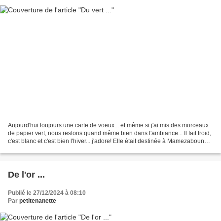
Aujourd'hui toujours une carte de voeux... et même si j'ai mis des morceaux
de papier vert, nous restons quand même bien dans l'ambiance... Il fait froid,
c'est blanc et c'est bien l'hiver... j'adore! Elle était destinée à Mamezaboune
Passez un agréable...
De l'or ...
Publié le 27/12/2024 à 08:10
Par
petitenanette