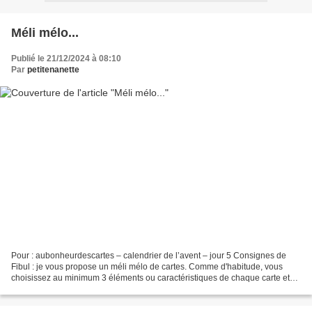
Méli mélo...
Publié le 21/12/2024 à 08:10
Par
petitenanette
Pour : aubonheurdescartes – calendrier de l’avent – jour 5 Consignes de
Fibul : je vous propose un méli mélo de cartes. Comme d'habitude, vous
choisissez au minimum 3 éléments ou caractéristiques de chaque carte et
composez la vôtre. Seule condition :...