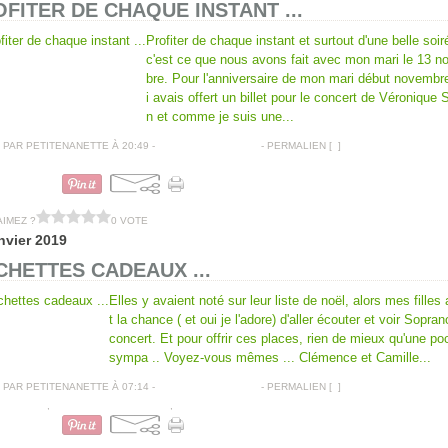
FITER DE CHAQUE INSTANT ...
Profiter de chaque instant et surtout d'une belle soir
c'est ce que nous avons fait avec mon mari le 13 
bre. Pour l'anniversaire de mon mari début novembre
i avais offert un billet pour le concert de Véronique
n et comme je suis une...
PAR PETITENANETTE À 20:49 -
COMMENTAIRES [
…
]
- PERMALIEN [
#
]
POCHETTES CADEAUX
AIMEZ ?
0 VOTE
nvier 2019
HETTES CADEAUX ...
Elles y avaient noté sur leur liste de noël, alors mes filles
t la chance ( et oui je l'adore) d'aller écouter et voir Sopra
concert. Et pour offrir ces places, rien de mieux qu'une po
sympa .. Voyez-vous mêmes ... Clémence et Camille...
PAR PETITENANETTE À 07:14 -
COMMENTAIRES [
…
]
- PERMALIEN [
#
]
TAMPONS
,
POCHETTES CADEAUX
,
DECOUPES