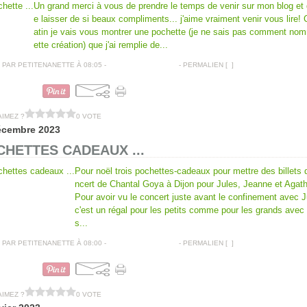
Un grand merci à vous de prendre le temps de venir sur mon blog et
e laisser de si beaux compliments... j'aime vraiment venir vous lire!
atin je vais vous montrer une pochette (je ne sais pas comment no
ette création) que j'ai remplie de...
PAR PETITENANETTE À 08:05 -
COMMENTAIRES [
…
]
- PERMALIEN [
#
]
POCHETTES CADEAUX
AIMEZ ?
0 VOTE
écembre 2023
HETTES CADEAUX ...
Pour noël trois pochettes-cadeaux pour mettre des billets 
ncert de Chantal Goya à Dijon pour Jules, Jeanne et Agath
Pour avoir vu le concert juste avant le confinement avec J
c'est un régal pour les petits comme pour les grands avec
s...
PAR PETITENANETTE À 08:00 -
COMMENTAIRES [
…
]
- PERMALIEN [
#
]
POCHETTES CADEAUX
AIMEZ ?
0 VOTE