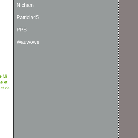
Nicham
Patricia45
PPS
Wauwowe
e Mi
he et
 et de
...