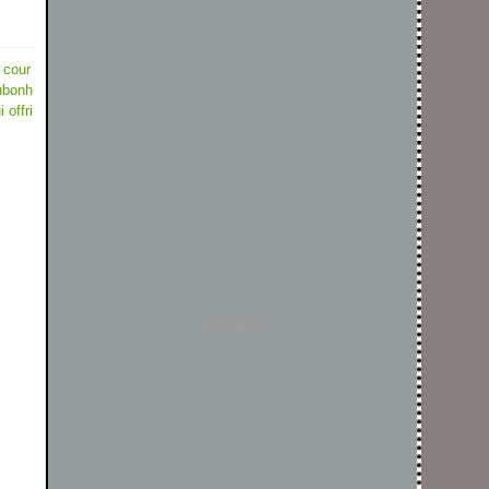
 cour
aubonh
 offri
Publicité