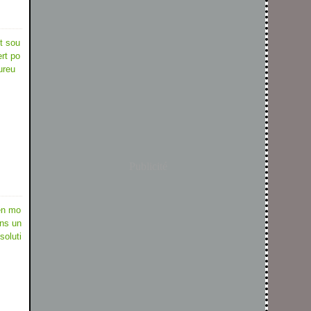
t sou
ert po
ureu
Publicité
en mo
ans un
soluti