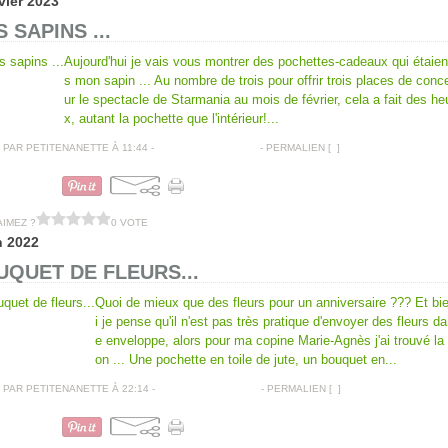
vier 2023
 SAPINS ...
Aujourd'hui je vais vous montrer des pochettes-cadeaux qui étaien
s mon sapin ... Au nombre de trois pour offrir trois places de conc
ur le spectacle de Starmania au mois de février, cela a fait des he
x, autant la pochette que l'intérieur!...
PAR PETITENANETTE À 11:44 -
COMMENTAIRES [
…
]
- PERMALIEN [
#
]
POCHETTES CADEAUX
AIMEZ ?
0 VOTE
n 2022
QUET DE FLEURS...
Quoi de mieux que des fleurs pour un anniversaire ??? Et bi
i je pense qu'il n'est pas très pratique d'envoyer des fleurs d
e enveloppe, alors pour ma copine Marie-Agnès j'ai trouvé la 
on ... Une pochette en toile de jute, un bouquet en...
PAR PETITENANETTE À 22:14 -
COMMENTAIRES [
…
]
- PERMALIEN [
#
]
POCHETTES CADEAUX