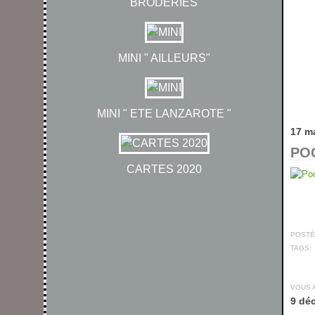
BRODERIES
MINI " AILLEURS"
MINI " ETE LANZAROTE "
17 m
POC
CARTES 2020
POSTÉ 
TAGS:
VOUS 
9 dé