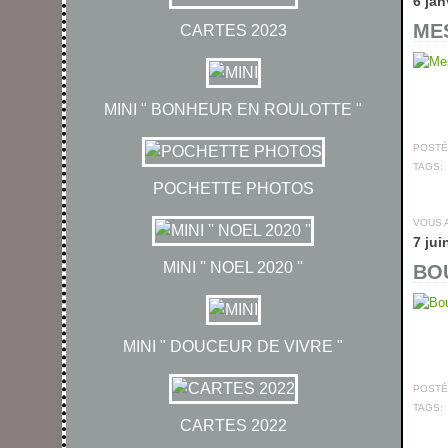
6 jan
MES
CARTES 2023
MINI " BONHEUR EN ROULOTTE "
POSTÉ 
TAGS:
POCHETTE PHOTOS
VOUS 
7 jui
MINI '' NOEL 2020 ''
BOU
MINI " DOUCEUR DE VIVRE "
POSTÉ 
TAGS:
CARTES 2022