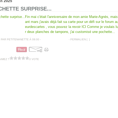
in 2025
HETTE SURPRISE...
Fin mai c'était l'anniversaire de mon amie Marie-Agnès, mais
ant mars j'avais déjà fait sa carte pour un défi sur le forum 
eurdescartes , vous pouvez la revoir ICI Comme je voulais lui
r deux planches de tampons, j'ai customisé une pochette...
PAR PETITENANETTE À 08:00 -
COMMENTAIRES [
…
]
- PERMALIEN [
#
]
POCHETTES CADEAUX
AIMEZ ?
0 VOTE