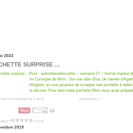
ai 2022
HETTE SURPRISE ...
Pour : aubonheurdescartes – semaine 17 – format imposé d
mi Consigne de Mimi : Sur une idée d'Isa, de l'atelier d'Agat
d'Aglaée, je vous propose de scrapper une pochette à œillet
la décorer. Pour faire cette pochette Mimi nous avait préparé
PAR PETITENANETTE À 08:00 -
COMMENTAIRES [
…
]
- PERMALIEN [
#
]
POCHETTES CADEAUX
AIMEZ ?
0 VOTE
cembre 2019