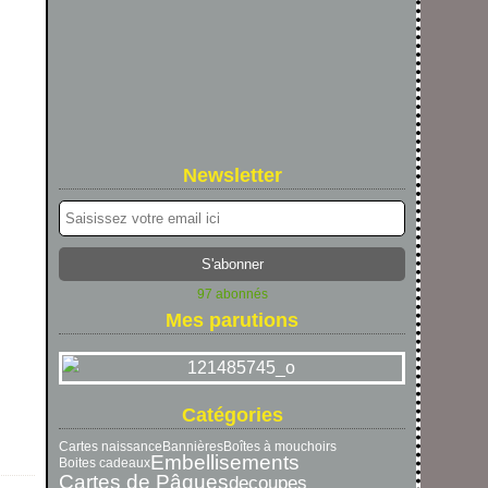
Newsletter
97 abonnés
Mes parutions
Catégories
Cartes naissance
Bannières
Boîtes à mouchoirs
Embellisements
Boites cadeaux
Cartes de Pâques
decoupes