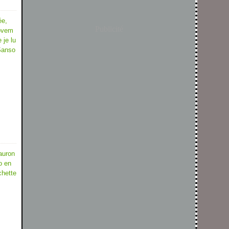
ée,
Publicité
novem
 je lu
 Sanso
 auron
no en
chette