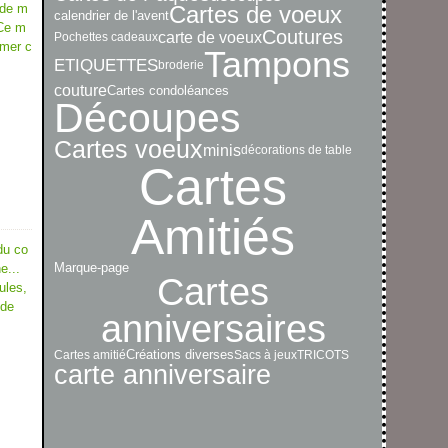
 de m
Cartes de voeux
calendrier de l'avent
 Ce m
Coutures
carte de voeux
Pochettes cadeaux
mmer c
Tampons
ETIQUETTES
broderie
couture
Cartes condoléances
Découpes
Cartes voeux
minis
décorations de table
Cartes
Amitiés
du co
e...
Marque-page
Cartes
ules,
 de
anniversaires
Créations diverses
Cartes amitié
Sacs à jeux
TRICOTS
carte anniversaire