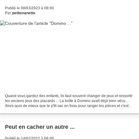
Publié le 08/03/2023 à 08:00
Par
petitenanette
Quand vous gardez des enfants, ils faut souvent changer de jeux et ressortir
les anciens jeux des placards ... La boîte à Domino avait déjà bien vécu...
Alors quoi de mieux que le p'tit sac en tissu pour ranger les pièces et c'est
surtout plus pratique...
Peut en cacher un autre ...
Publié le 14/02/2022 à 08:00