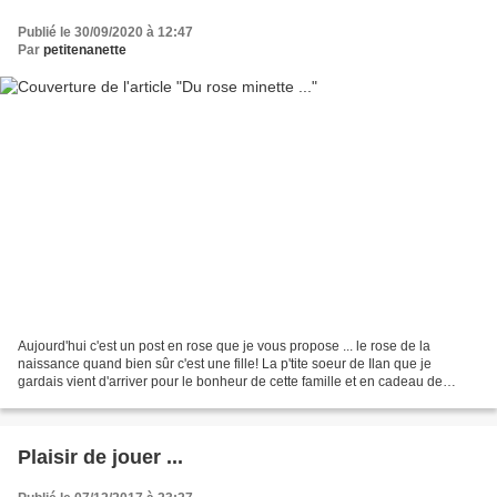
Publié le 30/09/2020 à 12:47
Par
petitenanette
Aujourd'hui c'est un post en rose que je vous propose ... le rose de la
naissance quand bien sûr c'est une fille! La p'tite soeur de Ilan que je
gardais vient d'arriver pour le bonheur de cette famille et en cadeau de
naissance j'ai pensé à un sac à Doudou...
Plaisir de jouer ...