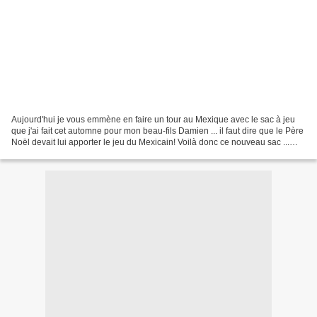
Aujourd'hui je vous emmène en faire un tour au Mexique avec le sac à jeu
que j'ai fait cet automne pour mon beau-fils Damien ... il faut dire que le Père
Noël devait lui apporter le jeu du Mexicain! Voilà donc ce nouveau sac ...
J'espère que vous allez...