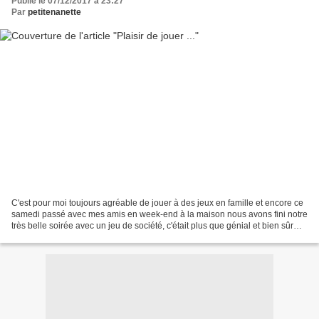
Publié le 07/12/2017 à 23:27
Par
petitenanette
C'est pour moi toujours agréable de jouer à des jeux en famille et encore ce
samedi passé avec mes amis en week-end à la maison nous avons fini notre
très belle soirée avec un jeu de société, c'était plus que génial et bien sûr
nous avons bien ri! Alors...