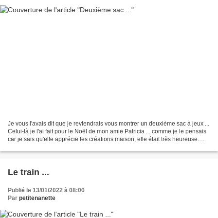
Je vous l'avais dit que je reviendrais vous montrer un deuxième sac à jeux ...
Celui-là je l'ai fait pour le Noël de mon amie Patricia ... comme je le pensais
car je sais qu'elle apprécie les créations maison, elle était très heureuse.
Voilà une autre...
Le train ...
Publié le 13/01/2022 à 08:00
Par
petitenanette