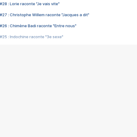
28 : Lorie raconte "Je vais vite"
#27 : Christophe Willem raconte "Jacques a dit"
#26 : Chimène Badi raconte "Entre nous"
#25 : Indochine raconte "3e sexe"
#24 : Zaho raconte "C'est chelou"
#23 : Patrick Bruel raconte "Au café des délices"
#22 : Kyo raconte "Le chemin"
#21 : Nolwenn Leroy raconte "Cassé"
#20 : Patrick Hernandez raconte "Born to be alive"
#19 : Lorie raconte "Près de moi"
#18 : Michael Jones raconte "A nos actes manqués" (avec Jean-Jacque
#17 : Khaled raconte "Aïcha"
#16 : Corneille raconte "Parce qu'on vient de loin"