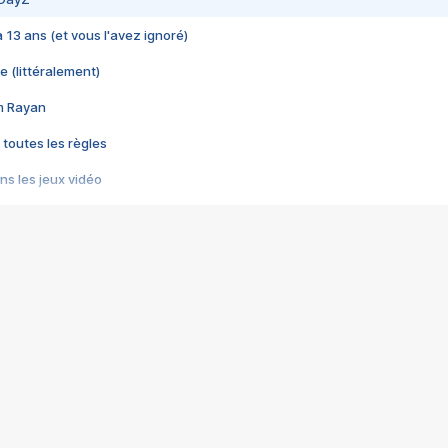
 a 13 ans (et vous l'avez ignoré)
e (littéralement)
im Rayan
 toutes les règles
s les jeux vidéo
us choquant de Rockstar ? - Le scandale BULLY
e plus moche de Steam
du RÊVE tourne au CAUCHEMAR
pendant 8 heures
it… à tort
umiliés par un jeu vidéo
ire - Final Fantasy 8