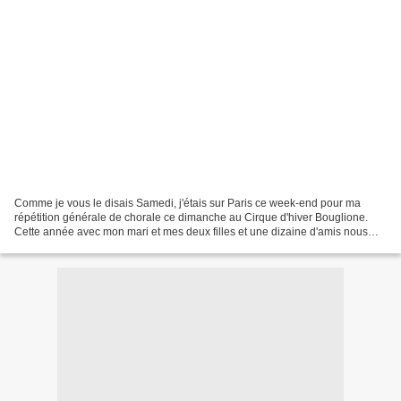
Comme je vous le disais Samedi, j'étais sur Paris ce week-end pour ma
répétition générale de chorale ce dimanche au Cirque d'hiver Bouglione.
Cette année avec mon mari et mes deux filles et une dizaine d'amis nous
chantons avec Spectacul'art le répertoire...