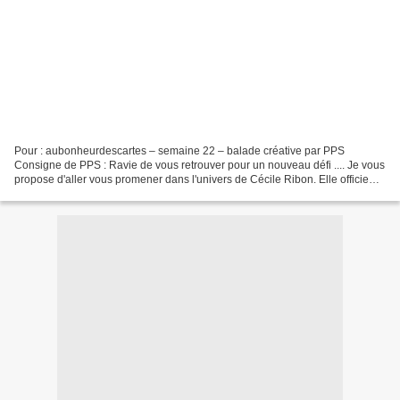
Pour : aubonheurdescartes – semaine 22 – balade créative par PPS
Consigne de PPS : Ravie de vous retrouver pour un nouveau défi .... Je vous
propose d'aller vous promener dans l'univers de Cécile Ribon. Elle officie
pour les marques Simply Graphic et...