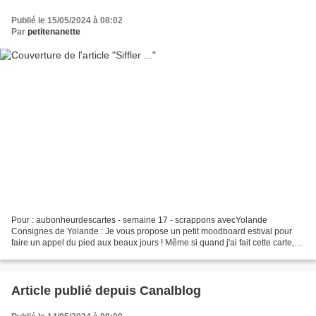
Publié le 15/05/2024 à 08:02
Par
petitenanette
Pour : aubonheurdescartes - semaine 17 - scrappons avecYolande
Consignes de Yolande : Je vous propose un petit moodboard estival pour
faire un appel du pied aux beaux jours ! Même si quand j'ai fait cette carte,
j'avais envie de soleil éblouissant, je...
Article publié depuis Canalblog