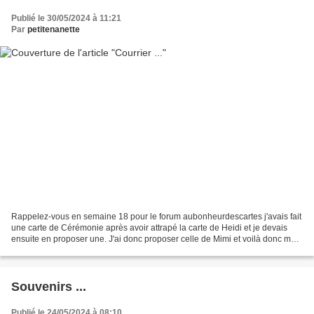
Publié le 30/05/2024 à 11:21
Par
petitenanette
Rappelez-vous en semaine 18 pour le forum aubonheurdescartes j'avais fait
une carte de Cérémonie après avoir attrapé la carte de Heidi et je devais
ensuite en proposer une. J'ai donc proposer celle de Mimi et voilà donc ma
version à moi... Je ne sais...
Souvenirs ...
Publié le 24/05/2024 à 08:10