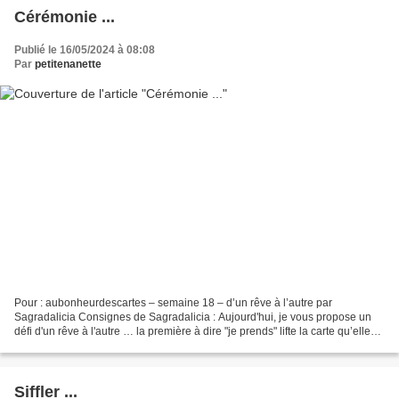
Cérémonie ...
Publié le 16/05/2024 à 08:08
Par
petitenanette
Pour : aubonheurdescartes – semaine 18 – d’un rêve à l’autre par
Sagradalicia Consignes de Sagradalicia : Aujourd'hui, je vous propose un
défi d'un rêve à l'autre … la première à dire "je prends" lifte la carte qu’elle
attrape et en propose une autre...
Siffler ...