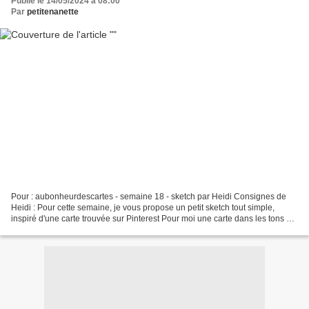
Publié le 14/05/2024 à 08:00
Par
petitenanette
Pour : aubonheurdescartes - semaine 18 - sketch par Heidi Consignes de
Heidi : Pour cette semaine, je vous propose un petit sketch tout simple,
inspiré d'une carte trouvée sur Pinterest Pour moi une carte dans les tons de
bleu/vert avec une ancienne collection...