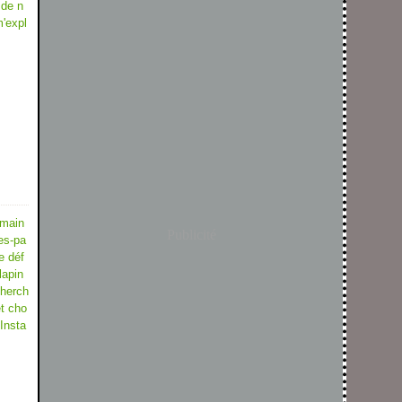
 de n
'expl
emain
Publicité
es-pa
e déf
lapin
cherch
t cho
 Insta