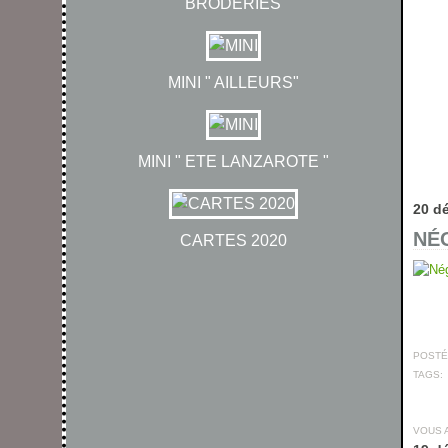
BRODERIES
MINI " AILLEURS"
MINI " ETE LANZAROTE "
20 d
NÉG
CARTES 2020
POSTÉ 
TAGS:
VOUS 