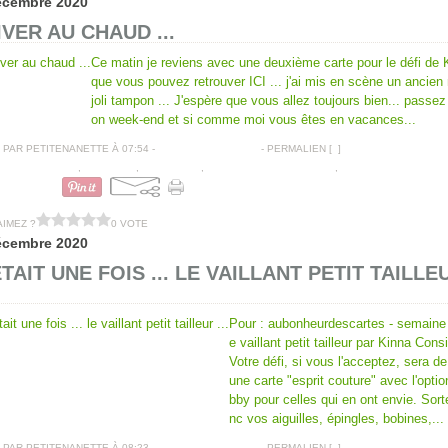
écembre 2020
IVER AU CHAUD ...
Ce matin je reviens avec une deuxième carte pour le défi de 
que vous pouvez retrouver ICI ... j'ai mis en scène un ancien
joli tampon ... J'espère que vous allez toujours bien... passez
on week-end et si comme moi vous êtes en vacances...
PAR PETITENANETTE À 07:54 -
COMMENTAIRES [
…
]
- PERMALIEN [
#
]
CARTES VOEUX
,
TAMPONS
,
COUTURES
,
CALENDRIER DE L'AVENT
,
BRELOQUE
AIMEZ ?
0 VOTE
écembre 2020
ÉTAIT UNE FOIS ... LE VAILLANT PETIT TAILLE
Pour : aubonheurdescartes - semaine 
e vaillant petit tailleur par Kinna Cons
Votre défi, si vous l'acceptez, sera de
une carte "esprit couture" avec l'opti
bby pour celles qui en ont envie. Sor
nc vos aiguilles, épingles, bobines,...
PAR PETITENANETTE À 08:23 -
COMMENTAIRES [
…
]
- PERMALIEN [
#
]