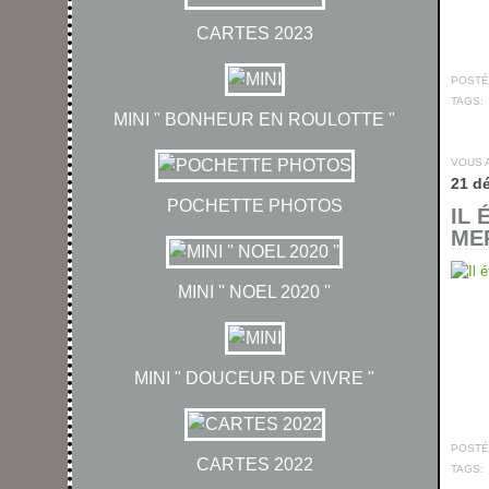
CARTES 2023
POSTÉ 
TAGS:
MINI " BONHEUR EN ROULOTTE "
VOUS 
21 d
POCHETTE PHOTOS
IL 
MER
MINI '' NOEL 2020 ''
MINI " DOUCEUR DE VIVRE "
POSTÉ 
CARTES 2022
TAGS: