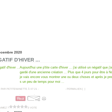
écembre 2020
ATIF D'HIVER ...
Aujourd'hui une p'tite carte d'hiver ... j'ai utilisé un négatif que j'
gardé d'une ancienne création ... Plus que 4 jours pour être à No
je vais encore vous montrer une ou deux choses et après je pre
s un peu de temps pour moi ...
PAR PETITENANETTE À 07:21 -
COMMENTAIRES [
…
]
- PERMALIEN [
#
]
CARTES VOEUX
,
TAMPONS
,
DECOUPES
AIMEZ ?
0 VOTE