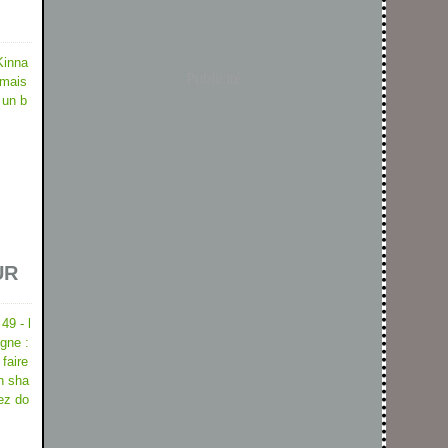
Kinna
Publicité
 mais
 un b
UR
49 - l
igne :
 faire
on sha
tez do