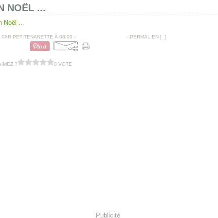
 NOËL ...
PAR PETITENANETTE À 08:00 -
COMMENTAIRES [
…
]
- PERMALIEN [
#
]
AIMEZ ?
0 VOTE
Publicité