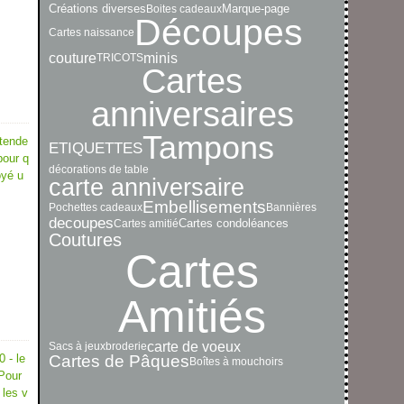
Créations diverses
Boites cadeaux
Marque-page
Découpes
Cartes naissance
minis
couture
TRICOTS
Cartes
anniversaires
Tampons
ttende
ETIQUETTES
pour q
décorations de table
oyé u
carte anniversaire
Embellisements
Pochettes cadeaux
Bannières
decoupes
Cartes amitié
Cartes condoléances
Coutures
Cartes
Amitiés
carte de voeux
Sacs à jeux
broderie
 - le
Cartes de Pâques
Boîtes à mouchoirs
 Pour
 les v