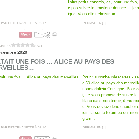
ilains petits canards, et , pour une fois,
e pas suivre la consigne donnée … je m
ique: Vous allez choisir un...
PAR PETITENANETTE À 08:17 -
COMMENTAIRES [
…
]
- PERMALIEN [
#
]
CARTES VOEUX
,
TAMPONS
,
DECOUPES
AIMEZ ?
0 VOTE
écembre 2020
ÉTAIT UNE FOIS ... ALICE AU PAYS DES
VEILLES...
Pour : aubonheurdescartes - s
e-50-alice-au-pays-des-merveill
r-sagradalicia Consigne: Pour c
i, Je vous propose de suivre le 
blanc dans son terrier, à ma re
e! Vous devrez donc chercher e
isir, ici sur le forum ou sur mon
gram...
PAR PETITENANETTE À 08:16 -
COMMENTAIRES [
…
]
- PERMALIEN [
#
]
CARTES VOEUX
,
DÉCOUPES
,
TAMPONS