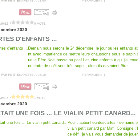
PAR PETITENANETTE À 08:00 -
COMMENTAIRES [
…
]
- PERMALIEN [
#
]
COUTURE
,
CALENDRIER DE L'AVENT
AIMEZ ?
0 VOTE
écembre 2020
TES D'ENFANTS ...
Demain nous serons le 24 décembre, le jour où les enfants a
nt avec impatience de mettre leurs chaussons sous le sapin 
ue le Père Noël passe ou pas! Les cinq enfants à qui j'ai env
ne carte de noël sont très sages, alors ils devraient être...
PAR PETITENANETTE À 08:15 -
COMMENTAIRES [
…
]
- PERMALIEN [
#
]
CARTES AMITIÉS
AIMEZ ?
1 VOTE
écembre 2020
ÉTAIT UNE FOIS ... LE VIALIN PETIT CANARD...
Pour : aubonheurdescartes - semaine 50
vilain petit canard par Mimi Consigne :
ce défi, je vais vous demander de jouer