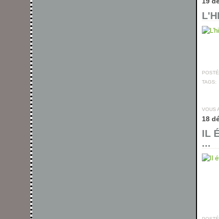
19 d
L'H
POSTÉ 
TAGS:
VOUS 
18 d
IL 
...
POSTÉ 