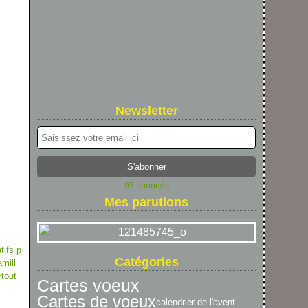
Newsletter
97 abonnés
Mes parutions
tifs p
Catégories
mill
rtout
Cartes voeux
Cartes de voeux
calendrier de l'avent