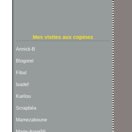
Mes visites aux copines
Annick-B
Blogorel
Fibul
Isadef
Karilou
Scrapbéa
Mamezaboune
Marie-Anne56