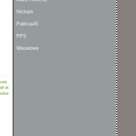
Nicham
Patricia45
PPS
Wauwowe
avais
ël et
ndrai