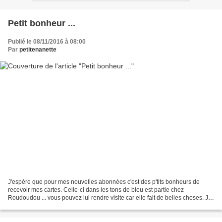
Petit bonheur ...
Publié le 08/11/2016 à 08:00
Par
petitenanette
J'espère que pour mes nouvelles abonnées c'est des p'tits bonheurs de
recevoir mes cartes. Celle-ci dans les tons de bleu est partie chez
Roudoudou ... vous pouvez lui rendre visite car elle fait de belles choses. Je
tiens à remercier chacune d'entre...