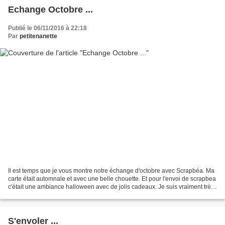
Echange Octobre ...
Publié le 06/11/2016 à 22:18
Par
petitenanette
Il est temps que je vous montre notre échange d'octobre avec Scrapbéa. Ma
carte était automnale et avec une belle chouette. Et pour l'envoi de scrapbea
c'était une ambiance halloween avec de jolis cadeaux. Je suis vraiment très
heureuse de nos envois...
S'envoler ...