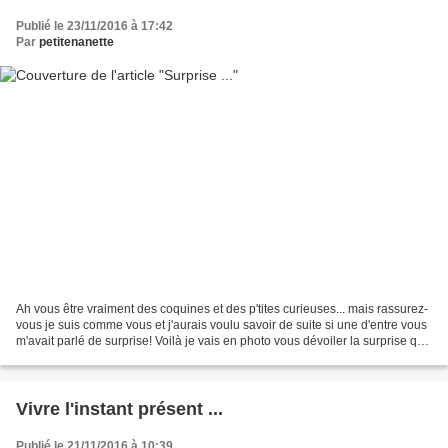
Publié le 23/11/2016 à 17:42
Par
petitenanette
Ah vous être vraiment des coquines et des p'tites curieuses... mais rassurez-
vous je suis comme vous et j'aurais voulu savoir de suite si une d'entre vous
m'avait parlé de surprise! Voilà je vais en photo vous dévoiler la surprise que
j'ai eu le 23 octobre...
Vivre l'instant présent ...
Publié le 21/11/2016 à 10:39