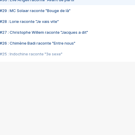
#29 : MC Solaar raconte "Bouge de là"
28 : Lorie raconte "Je vais vite"
#27 : Christophe Willem raconte "Jacques a dit"
#26 : Chimène Badi raconte "Entre nous"
#25 : Indochine raconte "3e sexe"
#24 : Zaho raconte "C'est chelou"
#23 : Patrick Bruel raconte "Au café des délices"
#22 : Kyo raconte "Le chemin"
#21 : Nolwenn Leroy raconte "Cassé"
#20 : Patrick Hernandez raconte "Born to be alive"
#19 : Lorie raconte "Près de moi"
#18 : Michael Jones raconte "A nos actes manqués" (avec Jean-Jacque