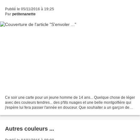
Publié le 05/11/2016 à 19:25
Par
petitenanette
Ce soir une carte pour un jeune homme de 14 ans... Quelque chose de léger
avec des couleurs tendres... des p'tits nuages et une belle montgolfière qui
j'espère lui fera passer l'année en douceur. Que souhaiter a un garçon de
cet âge à part rêverie, joie,...
Autres couleurs ...