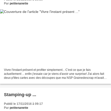
Par
petitenanette
Vivre l'instant présent et profiter simplement... C'est ce que je fais
actuellement ... enfin j'essaie car je viens d'avoir une surprise! J'ai alors fait
deux p'tites cartes avec des découpes que ma NSP Grainedescrap m'avait
gentiment envoyé il y a déjà...
Stamping-up ...
Publié le 17/11/2016 à 09:17
Par
petitenanette