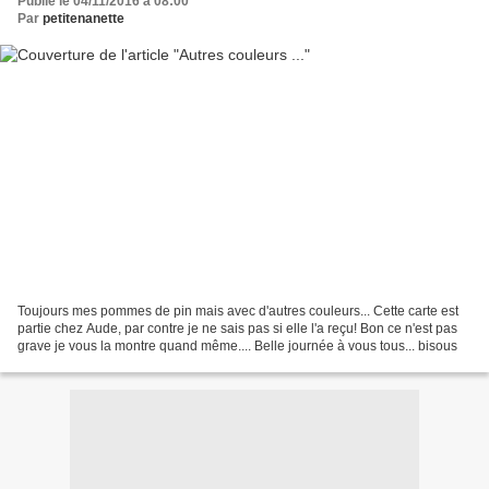
Publié le 04/11/2016 à 08:00
Par
petitenanette
Toujours mes pommes de pin mais avec d'autres couleurs... Cette carte est
partie chez Aude, par contre je ne sais pas si elle l'a reçu! Bon ce n'est pas
grave je vous la montre quand même.... Belle journée à vous tous... bisous