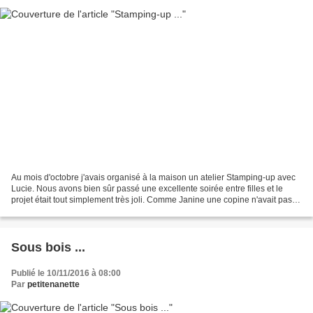
Au mois d'octobre j'avais organisé à la maison un atelier Stamping-up avec
Lucie. Nous avons bien sûr passé une excellente soirée entre filles et le
projet était tout simplement très joli. Comme Janine une copine n'avait pas
pu être avec nous je lui ai...
Sous bois ...
Publié le 10/11/2016 à 08:00
Par
petitenanette