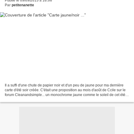
Publié le 09/09/2015 à 16:06
Par
petitenanette
Il a suffi d'une chute de papier noir et d'un peu de jaune pour ma dernière
carte d'été soir créée. C'était une proposition au mois d'août de Ccile sur le
forum Cleanandsimple... un monochrome jaune comme le soleil de cet été...
Je n'ai suivi ni lift,...