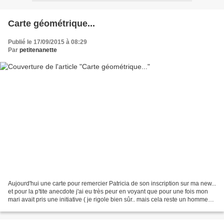
Carte géométrique...
Publié le 17/09/2015 à 08:29
Par
petitenanette
Aujourd'hui une carte pour remercier Patricia de son inscription sur ma new...
et pour la p'tite anecdote j'ai eu très peur en voyant que pour une fois mon
mari avait pris une initiative ( je rigole bien sûr.. mais cela reste un homme
tout de même) et...