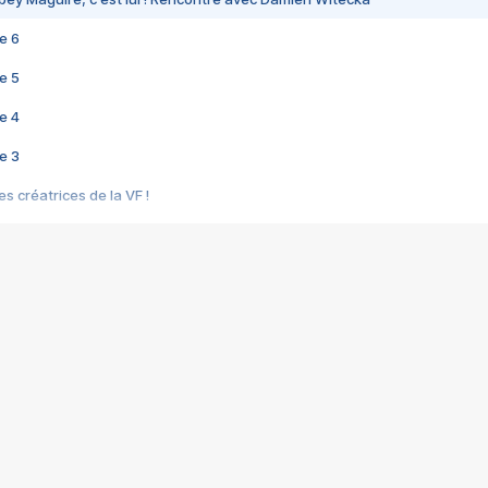
e 6
e 5
e 4
e 3
s créatrices de la VF !
e 2
e 1
e Mektoub My Love arrive enfin ! Rencontre avec Shaïn Boumedine et Sal
i : après Toni en famille
elle réalise le bouleversant Dites lui que je l'aime
ais ! Rencontre autour de Vie privée de Rebecca Zlotowski
 de Marguerite, Grave... Rencontre avec Ella Rumpf