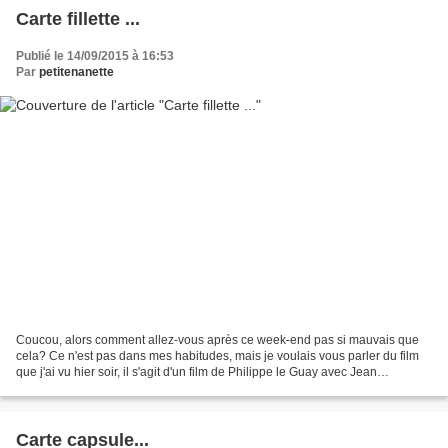
Carte fillette ...
Publié le 14/09/2015 à 16:53
Par
petitenanette
Coucou, alors comment allez-vous après ce week-end pas si mauvais que
cela? Ce n'est pas dans mes habitudes, mais je voulais vous parler du film
que j'ai vu hier soir, il s'agit d'un film de Philippe le Guay avec Jean
Rochefort et Sandrine Kiberlain Si...
Carte capsule...