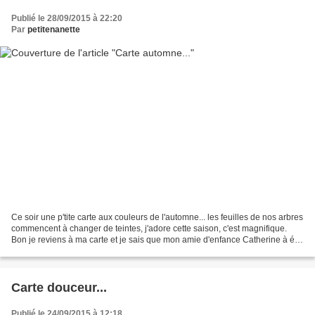
Publié le 28/09/2015 à 22:20
Par
petitenanette
Ce soir une p'tite carte aux couleurs de l'automne... les feuilles de nos arbres
commencent à changer de teintes, j'adore cette saison, c'est magnifique.
Bon je reviens à ma carte et je sais que mon amie d'enfance Catherine à été
très heureuse de la recevoir!...
Carte douceur...
Publié le 24/09/2015 à 12:18