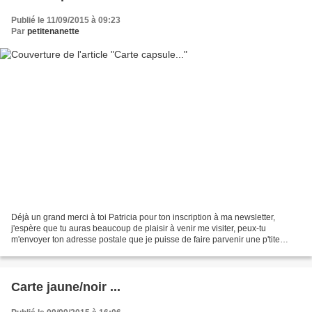
Publié le 11/09/2015 à 09:23
Par
petitenanette
Déjà un grand merci à toi Patricia pour ton inscription à ma newsletter,
j'espère que tu auras beaucoup de plaisir à venir me visiter, peux-tu
m'envoyer ton adresse postale que je puisse de faire parvenir une p'tite
cartounette de remerciement. Je suppose...
Carte jaune/noir ...