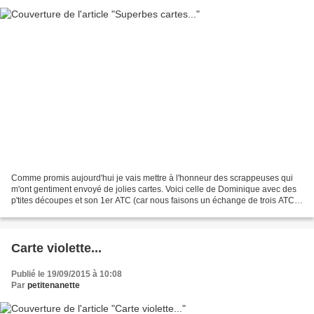
Comme promis aujourd'hui je vais mettre à l'honneur des scrappeuses qui
m'ont gentiment envoyé de jolies cartes. Voici celle de Dominique avec des
p'tites découpes et son 1er ATC (car nous faisons un échange de trois ATC
ensemble) son blog ici Maintenant...
Carte violette...
Publié le 19/09/2015 à 10:08
Par
petitenanette