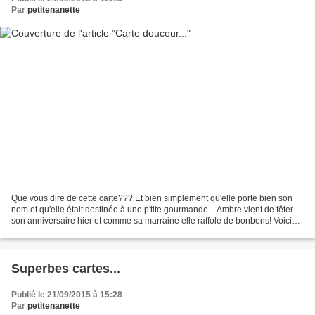
Par
petitenanette
Que vous dire de cette carte??? Et bien simplement qu'elle porte bien son
nom et qu'elle était destinée à une p'tite gourmande... Ambre vient de fêter
son anniversaire hier et comme sa marraine elle raffole de bonbons! Voici
ma carte J'ai utilisé les...
Superbes cartes...
Publié le 21/09/2015 à 15:28
Par
petitenanette