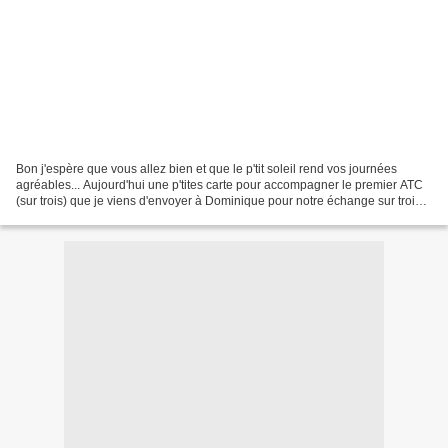
Bon j'espère que vous allez bien et que le p'tit soleil rend vos journées
agréables... Aujourd'hui une p'tites carte pour accompagner le premier ATC
(sur trois) que je viens d'envoyer à Dominique pour notre échange sur trois
mois. Vous pouvez lui rendre...