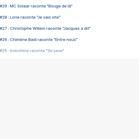
#29 : MC Solaar raconte "Bouge de là"
28 : Lorie raconte "Je vais vite"
#27 : Christophe Willem raconte "Jacques a dit"
#26 : Chimène Badi raconte "Entre nous"
#25 : Indochine raconte "3e sexe"
#24 : Zaho raconte "C'est chelou"
#23 : Patrick Bruel raconte "Au café des délices"
#22 : Kyo raconte "Le chemin"
#21 : Nolwenn Leroy raconte "Cassé"
#20 : Patrick Hernandez raconte "Born to be alive"
#19 : Lorie raconte "Près de moi"
#18 : Michael Jones raconte "A nos actes manqués" (avec Jean-Jacque