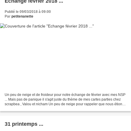
Echange février 2018 ...
Publié le 09/03/2018 à 09:00
Par
petitenanette
Un peu de neige et de froideur pour notre échange de février avec mes NSP
... Mais pas de panique il s'agit juste du thème de mes cartes parties chez
scrapbea , Valou et nicham Un peu de neige pour rappeler que nous étions
encore en hiver et que le temps...
31 printemps ...