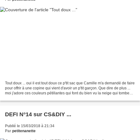
Tout doux ... oui il est tout doux ce p'tit sac que Camille m'a demandé de faire
pour offrir à une copine qui vient d'avoir un p'tit garçon. Que dire de plus ...
moi j'adore ces couleurs pétillantes qui font du bien vu la neige qui tombe
encore ce soir...
DEFI N°14 sur CS&DIY ...
Publié le 15/03/2018 à 21:34
Par
petitenanette