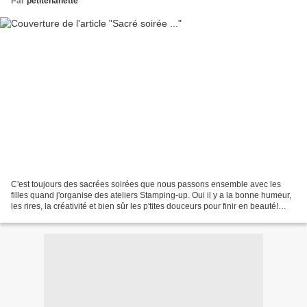
Par
petitenanette
C'est toujours des sacrées soirées que nous passons ensemble avec les
filles quand j'organise des ateliers Stamping-up. Oui il y a la bonne humeur,
les rires, la créativité et bien sûr les p'tites douceurs pour finir en beauté!
Cette fois-ci notre animatrice...