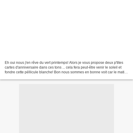
Eh oui nous j'en rêve du vert printemps! Alors je vous propose deux p'tites
cartes d'anniversaire dans ces tons ... cela fera peut-être venir le soleil et
fondre cette péllicule blanche! Bon nous sommes en bonne voit car le matin
j'attends déjà les oiseaux...