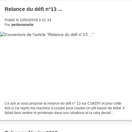
Relance du défi n°13 ...
Publié le 10/03/2018 à 21:34
Par
petitenanette
Ce soir je vous propose la relance du défi n° 13 sur CS&DIY et pour cette
fois-ci j'ai repris ma machine à coudre pour coudre un ptit bavoir de bébé. Il
fallait faire rentrer le printemps dans nos créations et la créa devait
comporter des fleurs et des...