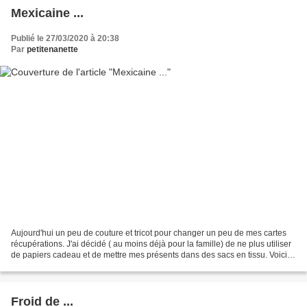
Mexicaine ...
Publié le 27/03/2020 à 20:38
Par
petitenanette
Aujourd'hui un peu de couture et tricot pour changer un peu de mes cartes
récupérations. J'ai décidé ( au moins déjà pour la famille) de ne plus utiliser
de papiers cadeau et de mettre mes présents dans des sacs en tissu. Voici le
premier pour l'un des...
Froid de ...