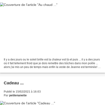
Il y a des jours ou le soleil brille est la chaleur est là et puis ... il y a des jours
où il fait tellement froid que je dois remettre des bûches dans mon poêle ...
alors j'ai mis un peu de temps mais enfin la veste de Jeanne est terminée! Je
pense que...
Cadeau ...
Publié le 15/02/2021 à 16:03
Par
petitenanette