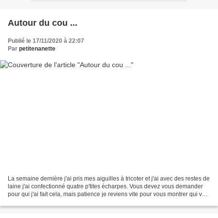
Autour du cou ...
Publié le 17/11/2020 à 22:07
Par
petitenanette
La semaine dernière j'ai pris mes aiguilles à tricoter et j'ai avec des restes de
laine j'ai confectionné quatre p'tites écharpes. Vous devez vous demander
pour qui j'ai fait cela, mais patience je reviens vite pour vous montrer qui va
bien pouvoir porter...