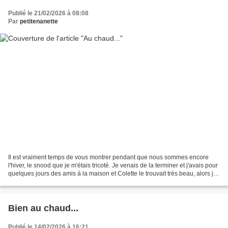
Publié le 21/02/2026 à 08:08
Par
petitenanette
Il est vraiment temps de vous montrer pendant que nous sommes encore
l'hiver, le snood que je m'étais tricoté. Je venais de la terminer et j'avais pour
quelques jours des amis à la maison et Colette le trouvait très beau, alors je
lui ai donné avec grand...
Bien au chaud...
Publié le 14/02/2026 à 16:21